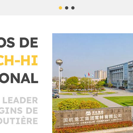
OS DE
CH-HI
IONAL
 LEADER
GINS DE
OUTIÈRE