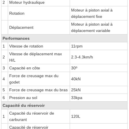
2
Moteur hydraulique
Moteur à piston axial à
Rotation
déplacement fixe
Moteur à piston axial à
Déplacement
déplacement variable
Performances
1
Vitesse de rotation
11rpm
Vitesse de déplacement max
2
2.3-4.3km/h
H/L
3
Capacité en côte
30º
Force de creusage max du
4
40kN
godet
5
Force de creusage max du bras
25kN
6
Pression au sol
33kpa
Capacité du réservoir
Capacité du réservoir de
1
120L
carburant
Capacité de réservoir