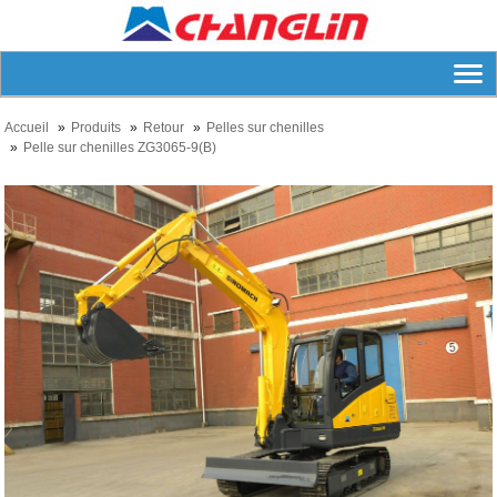
Accueil
Produits
Retour
Pelles sur chenilles
Pelle sur chenilles ZG3065-9(B)