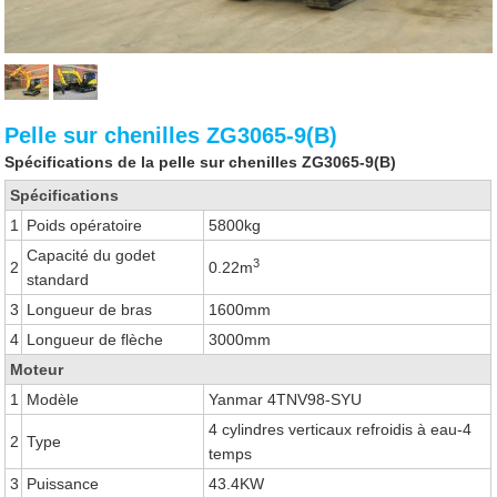
Pelle sur chenilles ZG3065-9(B)
Spécifications de la pelle sur chenilles ZG3065-9(B)
Spécifications
1
Poids opératoire
5800kg
Capacité du godet
3
2
0.22m
standard
3
Longueur de bras
1600mm
4
Longueur de flèche
3000mm
Moteur
1
Modèle
Yanmar 4TNV98-SYU
4 cylindres verticaux refroidis à eau-4
2
Type
temps
3
Puissance
43.4KW