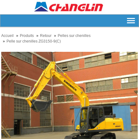
Accueil
Produits
Retour
Pelles sur chenilles
Pelle sur chenilles ZG3150-9(C)