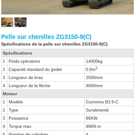
Pelle sur chenilles ZG3150-9(C)
Spécifications de la pelle sur chenilles ZG3150-9(C)
Spécifications
1
Poids opératoire
14000kg
3
2
Capacité standard du godet
0.6m
3
Longueur de bras
2500mm
4
Longueur de la flèche
4600mm
Moteur
1
Modèle
Cummins B3.9-C
2
Type
Suralimenté
3
Puissance
86KW
4
Torque max
486N.m
5
Nombre de cylindres
4