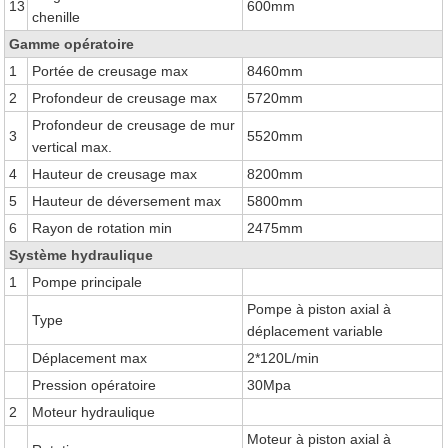
13
600mm
chenille
Gamme opératoire
1
Portée de creusage max
8460mm
2
Profondeur de creusage max
5720mm
Profondeur de creusage de mur
3
5520mm
vertical max.
4
Hauteur de creusage max
8200mm
5
Hauteur de déversement max
5800mm
6
Rayon de rotation min
2475mm
Système hydraulique
1
Pompe principale
Pompe à piston axial à
Type
déplacement variable
Déplacement max
2*120L/min
Pression opératoire
30Mpa
2
Moteur hydraulique
Moteur à piston axial à