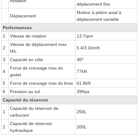
Rotation
déplacement fixe
Moteur à piston axial à
Déplacement
déplacement variable
Performances
1
Vitesse de rotation
13.7rpm
Vitesse de déplacement max
2
5.4/3.1km/h
H/L
3
Capacité en côte
30º
Force de creusage max du
4
77kN
godet
5
Force de creusage max du bras
61.8kN
6
Pression au sol
39Kpa
Capacité du réservoir
Capacité du réservoir de
1
250L
carburant
Capacité de réservoir
2
200L
hydraulique