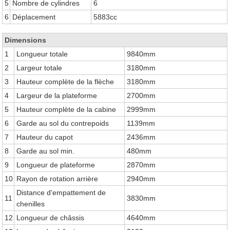
5
Nombre de cylindres
6
6
Déplacement
5883cc
Dimensions
1
Longueur totale
9840mm
2
Largeur totale
3180mm
3
Hauteur complète de la flèche
3180mm
4
Largeur de la plateforme
2700mm
5
Hauteur complète de la cabine
2999mm
6
Garde au sol du contrepoids
1139mm
7
Hauteur du capot
2436mm
8
Garde au sol min.
480mm
9
Longueur de plateforme
2870mm
10
Rayon de rotation arrière
2940mm
Distance d'empattement de
11
3830mm
chenilles
12
Longueur de châssis
4640mm