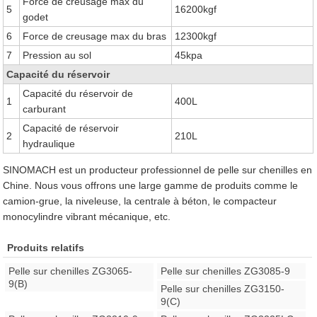
Force de creusage max du
5
16200kgf
godet
6
Force de creusage max du bras
12300kgf
7
Pression au sol
45kpa
Capacité du réservoir
Capacité du réservoir de
1
400L
carburant
Capacité de réservoir
2
210L
hydraulique
SINOMACH est un producteur professionnel de pelle sur chenilles en
Chine. Nous vous offrons une large gamme de produits comme le
camion-grue, la niveleuse, la centrale à béton, le compacteur
monocylindre vibrant mécanique, etc.
Produits relatifs
Pelle sur chenilles ZG3065-
Pelle sur chenilles ZG3085-9
9(B)
Pelle sur chenilles ZG3150-
9(C)