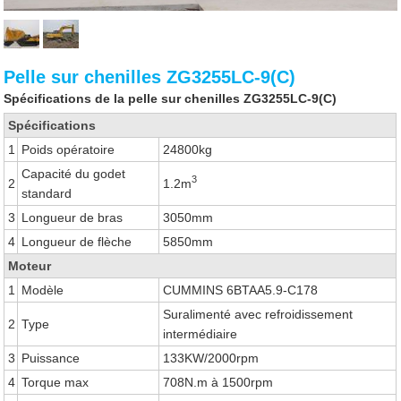
Pelle sur chenilles ZG3255LC-9(C)
Spécifications de la pelle sur chenilles ZG3255LC-9(C)
Spécifications
1
Poids opératoire
24800kg
Capacité du godet
3
2
1.2m
standard
3
Longueur de bras
3050mm
4
Longueur de flèche
5850mm
Moteur
1
Modèle
CUMMINS 6BTAA5.9-C178
Suralimenté avec refroidissement
2
Type
intermédiaire
3
Puissance
133KW/2000rpm
4
Torque max
708N.m à 1500rpm