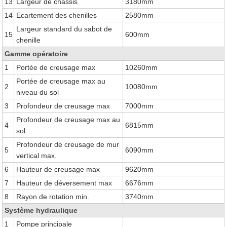
13
Largeur de châssis
3180mm
14
Ecartement des chenilles
2580mm
Largeur standard du sabot de
15
600mm
chenille
Gamme opératoire
1
Portée de creusage max
10260mm
Portée de creusage max au
2
10080mm
niveau du sol
3
Profondeur de creusage max
7000mm
Profondeur de creusage max au
4
6815mm
sol
Profondeur de creusage de mur
5
6090mm
vertical max.
6
Hauteur de creusage max
9620mm
7
Hauteur de déversement max
6676mm
8
Rayon de rotation min.
3740mm
Système hydraulique
1
Pompe principale