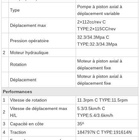
Pompe à piston axial à
Type
déplacement variable
2×112cc/rev C
Déplacement max
TYPE:2×115CC/rev
32.3/34.3Mpa C
Pression opératoire
TYPE:32.3/34.3Mpa
2
Moteur hydraulique
Moteur à piston axial à
Rotation
déplacement fixe
Moteur à piston axial à
Déplacement
déplacement fixe
Performances
1
Vitesse de rotation
11.3rpm C TYPE:11.5rpm
Vitesse de déplacement max
5.3/3.5km/h C
2
H/L
TYPE:5.4/3.6km/h
3
Capacité en côte
35º
4
Traction
184797N C TYPE:191614N