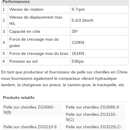
Performances
1
Vitesse de rotation
9.7rpm
Vitesse de déplacement max
2
5.4/3.2km/h
H/L
3
Capacité en côte
35º
Force de creusage max du
4
210KN
godet
5
Force de creusage max du bras
161KN
6
Pression au sol
53Kpa
En tant que producteur et fournisseur de pelle sur chenilles en Chine,
nous fournissons également le compacteur vibrant hydraulique
tandem, la chargeuse sur pneus, le camion-grue, le tractopelle, etc.
Produits relatifs
Pelle sur chenilles ZG3065-
Pelle sur chenilles ZG3085-9
9(B)
Pelle sur chenilles ZG3150-
9(C)
Pelle sur chenilles ZG3210-9
Pelle sur chenilles ZG3225LC-