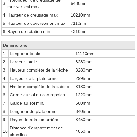
3
6480mm
mur vertical max.
4
Hauteur de creusage max
10210mm
5
Hauteur de déversement max
7110mm
6
Rayon de rotation min
4310mm
Dimensions
1
Longueur totale
11140mm
2
Largeur totale
3280mm
3
Hauteur complète de la flèche
3280mm
4
Largeur de la plateforme
2995mm
5
Hauteur complète de la cabine
3130mm
6
Garde au sol du contrepoids
1220mm
7
Garde au sol min.
500mm
8
Longueur de plateforme
3405mm
9
Rayon de rotation arrière
3450mm
Distance d'empattement de
10
4050mm
chenilles