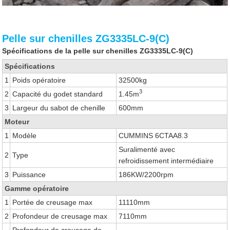
Pelle sur chenilles ZG3335LC-9(C)
Spécifications de la pelle sur chenilles ZG3335LC-9(C)
Spécifications
1
Poids opératoire
32500kg
3
2
Capacité du godet standard
1.45m
3
Largeur du sabot de chenille
600mm
Moteur
1
Modèle
CUMMINS 6CTAA8.3
Suralimenté avec
2
Type
refroidissement intermédiaire
3
Puissance
186KW/2200rpm
Gamme opératoire
1
Portée de creusage max
11110mm
2
Profondeur de creusage max
7110mm
Profondeur de creusage de