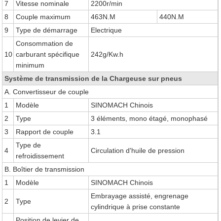
7
Vitesse nominale
2200r/min
8
Couple maximum
463N.M
440N.M
9
Type de démarrage
Electrique
Consommation de
10
carburant spécifique
242g/Kw.h
minimum
Système de transmission de la Chargeuse sur pneus
A. Convertisseur de couple
1
Modèle
SINOMACH Chinois
2
Type
3 éléments, mono étagé, monophasé
3
Rapport de couple
3.1
Type de
4
Circulation d'huile de pression
refroidissement
B. Boîtier de transmission
1
Modèle
SINOMACH Chinois
Embrayage assisté, engrenage
2
Type
cylindrique à prise constante
Position de levier de