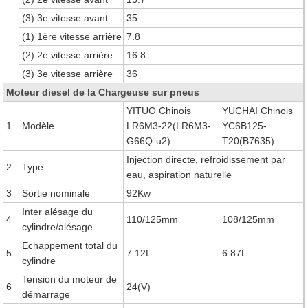
(3) 3e vitesse avant
35
(1) 1ère vitesse arrière
7.8
(2) 2e vitesse arrière
16.8
(3) 3e vitesse arrière
36
Moteur diesel de la Chargeuse sur pneus
YITUO Chinois
YUCHAI Chinois
1
Modèle
LR6M3-22(LR6M3-
YC6B125-
G66Q-u2)
T20(B7635)
Injection directe, refroidissement par
2
Type
eau, aspiration naturelle
3
Sortie nominale
92Kw
Inter alésage du
4
110/125mm
108/125mm
cylindre/alésage
Echappement total du
5
7.12L
6.87L
cylindre
Tension du moteur de
6
24(V)
démarrage