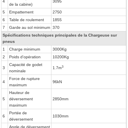
4
3095
de la cabine)
5
Empattement
2750
6
Table de roulement
1855
7
Garde au sol minimum
370
Spécifications techniques principales de la Chargeuse sur
pneus
1
Charge minimum
3000Kg
2
Poids d'opération
10200Kg
Capacité de godet
3
3
1.7m
nominale
Force de rupture
4
96kN
maximum
Hauteur de
5
déversement
2850mm
maximum
Portée de
6
1030mm
déversement
Angle de déversement