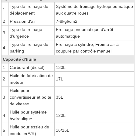
Type de freinage de
Système de freinage hydropneumatique
1
déplacement
aux quatre roues
2
Pression d'air
7-8kgf/cm2
Type de freinage
Freinage pneumatique d'arrêt
3
d'urgence
automatique
Type de freinage de
Freinage à cylindre; Frein à air à
4
parking
coupure par contrôle manuel
Capacité d'huile
1
Carburant (diesel)
130L
Huile de fabrication de
2
17L
moteur
Huile pour
3
convertisseur et boîte
35L
de vitesse
Huile pour système
4
120L
hydraulique
Huile pour essieu de
5
16/15L
conduite(A/R)