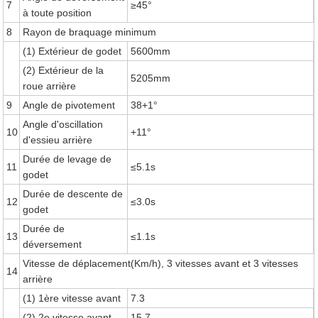
7
≥45°
à toute position
8
Rayon de braquage minimum
(1) Extérieur de godet
5600mm
(2) Extérieur de la
5205mm
roue arrière
9
Angle de pivotement
38+1°
Angle d'oscillation
10
+11°
d'essieu arrière
Durée de levage de
11
≤5.1s
godet
Durée de descente de
12
≤3.0s
godet
Durée de
13
≤1.1s
déversement
Vitesse de déplacement(Km/h), 3 vitesses avant et 3 vitesses
14
arrière
(1) 1ère vitesse avant
7.3
(2) 2e vitesse avant
15.7