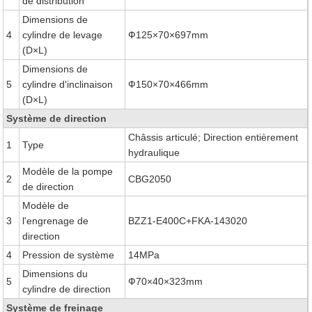
de distribution
Dimensions de
4
cylindre de levage
Ф125×70×697mm
(D×L)
Dimensions de
5
cylindre d'inclinaison
Ф150×70×466mm
(D×L)
Système de direction
Châssis articulé; Direction entièrement
1
Type
hydraulique
Modèle de la pompe
2
CBG2050
de direction
Modèle de
3
l'engrenage de
BZZ1-E400C+FKA-143020
direction
4
Pression de système
14MPa
Dimensions du
5
Ф70×40×323mm
cylindre de direction
Système de freinage