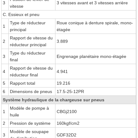
3
3 vitesses avant et 3 vitesses arrière
vitesse
C. Essieux et pneu
Type de réducteur
Roue conique à denture spirale, mono-
1
principal
étagée
Rapport de vitesse du
2
3.889
réducteur principal
Type du réducteur
3
Engrenage planétaire mono-étagée
final
Rapport de vitesse du
4
4.941
réducteur final
5
Rapport total
19.216
6
Dimensions de pneus
17.5-25-12PR
Système hydraulique de la chargeuse sur pneus
Modèle de pompe à
1
CBGj2100
huile
2
Pression de système
160kgf/cm2
Modèle de soupape
3
GDF32D2