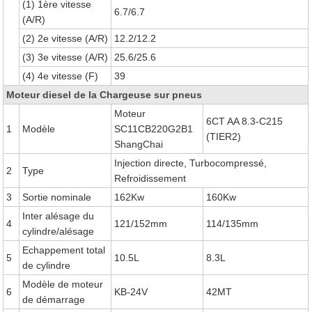
(1) 1ère vitesse
6.7/6.7
(A/R)
(2) 2e vitesse (A/R)
12.2/12.2
(3) 3e vitesse (A/R)
25.6/25.6
(4) 4e vitesse (F)
39
Moteur diesel de la Chargeuse sur pneus
Moteur
6CT AA 8.3-C215
1
Modèle
SC11CB220G2B1
(TIER2)
ShangChai
Injection directe, Turbocompressé,
2
Type
Refroidissement
3
Sortie nominale
162Kw
160Kw
Inter alésage du
4
121/152mm
114/135mm
cylindre/alésage
Echappement total
5
10.5L
8.3L
de cylindre
Modèle de moteur
6
KB-24V
42MT
de démarrage