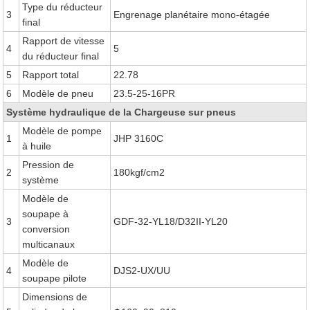
Type du réducteur
3
Engrenage planétaire mono-étagée
final
Rapport de vitesse
4
5
du réducteur final
5
Rapport total
22.78
6
Modèle de pneu
23.5-25-16PR
Système hydraulique de la Chargeuse sur pneus
Modèle de pompe
1
JHP 3160C
à huile
Pression de
2
180kgf/cm2
système
Modèle de
soupape à
3
GDF-32-YL18/D32II-YL20
conversion
multicanaux
Modèle de
4
DJS2-UX/UU
soupape pilote
Dimensions de