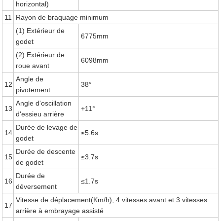
horizontal)
11
Rayon de braquage minimum
(1) Extérieur de
6775mm
godet
(2) Extérieur de
6098mm
roue avant
Angle de
12
38°
pivotement
Angle d'oscillation
13
+11°
d'essieu arrière
Durée de levage de
14
≤5.6s
godet
Durée de descente
15
≤3.7s
de godet
Durée de
16
≤1.7s
déversement
Vitesse de déplacement(Km/h), 4 vitesses avant et 3 vitesses
17
arrière à embrayage assisté