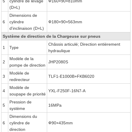
5
cylindre de levage
Ф160×90×810mm
(D×L)
Dimensions de
6
cylindre
Ф180×90×563mm
d'inclinaison (D×L)
Système de direction de la Chargeuse sur pneus
Châssis articulé; Direction entièrement
1
Type
hydraulique
Modèle de la
2
JHP2080S
pompe de direction
Modèle de
3
TLF1-E1000B+FKB6020
redirecteur
Modèle de
4
YXL-F250F-16N7-A
soupape de priorité
Pression de
5
16MPa
système
Dimensions du
6
cylindre de
Ф90×435mm
direction