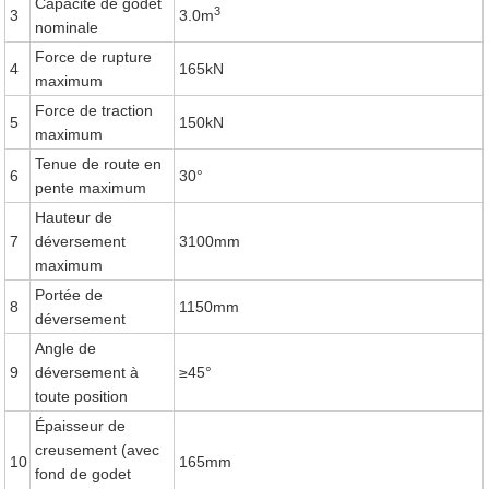
Capacité de godet
3
3
3.0m
nominale
Force de rupture
4
165kN
maximum
Force de traction
5
150kN
maximum
Tenue de route en
6
30°
pente maximum
Hauteur de
7
déversement
3100mm
maximum
Portée de
8
1150mm
déversement
Angle de
9
déversement à
≥45°
toute position
Épaisseur de
creusement (avec
10
165mm
fond de godet