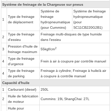
Système de freinage de la Chargeuse sur pneus
Système de
Système de freinage
Type de freinage
freinage
hydropneumatique
1
de déplacement
hydropneumatique
(pour
(pour Cummins)
SC11CB220G2B1)
Type de freinage
Freinage multi-disques de type humide
2
d'essieu
dans l'essieu
Pression d'huile de
2
3
55kgf/cm
freinage maximum
Type de freinage
4
Frein à air à coupure par contrôle manuel
d'urgence
Type de freinage
Freinage à cylindre; Freinage à huile/à air
4
de parking
à coupure à contrôle manuel
Capacité d'huile
1
Carburant (diesel)
250L
Huile de fabrication
2
Cummins: 19L ShangChai: 27L
de moteur
Huile pour