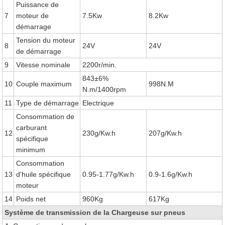
Puissance de
7
moteur de
7.5Kw
8.2Kw
démarrage
Tension du moteur
8
24V
24V
de démarrage
9
Vitesse nominale
2200r/min.
843±6%
10
Couple maximum
998N.M
N.m/1400rpm
11
Type de démarrage
Electrique
Consommation de
carburant
12
230g/Kw.h
207g/Kw.h
spécifique
minimum
Consommation
13
d'huile spécifique
0.95-1.77g/Kw.h
0.9-1.6g/Kw.h
moteur
14
Poids net
960Kg
617Kg
Système de transmission de la Chargeuse sur pneus