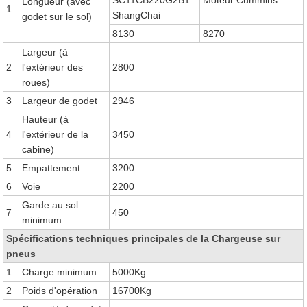
SC11CB220G2B1
Moteur Cummins
Longueur (avec
1
ShangChai
godet sur le sol)
8130
8270
Largeur (à
2
l'extérieur des
2800
roues)
3
Largeur de godet
2946
Hauteur (à
4
l'extérieur de la
3450
cabine)
5
Empattement
3200
6
Voie
2200
Garde au sol
7
450
minimum
Spécifications techniques principales de la Chargeuse sur
pneus
1
Charge minimum
5000Kg
2
Poids d'opération
16700Kg