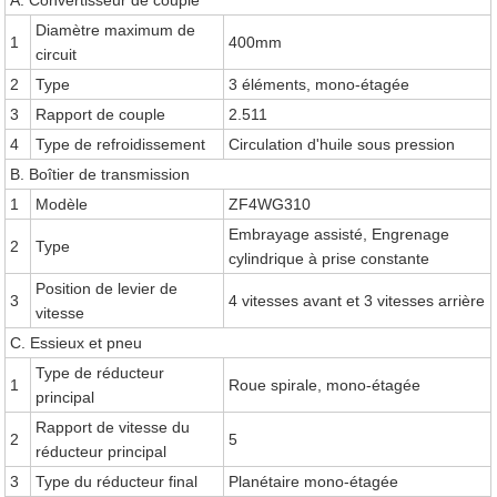
A. Convertisseur de couple
Diamètre maximum de
1
400mm
circuit
2
Type
3 éléments, mono-étagée
3
Rapport de couple
2.511
4
Type de refroidissement
Circulation d'huile sous pression
B. Boîtier de transmission
1
Modèle
ZF4WG310
Embrayage assisté, Engrenage
2
Type
cylindrique à prise constante
Position de levier de
3
4 vitesses avant et 3 vitesses arrière
vitesse
C. Essieux et pneu
Type de réducteur
1
Roue spirale, mono-étagée
principal
Rapport de vitesse du
2
5
réducteur principal
3
Type du réducteur final
Planétaire mono-étagée