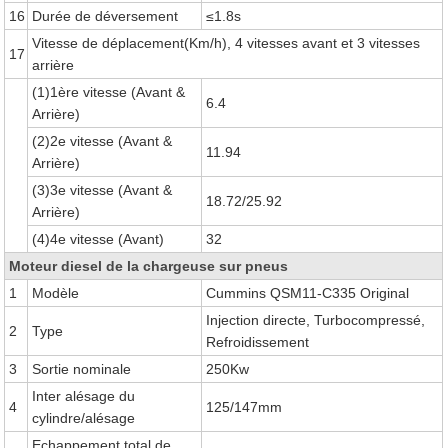
16
Durée de déversement
≤1.8s
Vitesse de déplacement(Km/h), 4 vitesses avant et 3 vitesses
17
arrière
(1)1ère vitesse (Avant &
6.4
Arrière)
(2)2e vitesse (Avant &
11.94
Arrière)
(3)3e vitesse (Avant &
18.72/25.92
Arrière)
(4)4e vitesse (Avant)
32
Moteur diesel de la chargeuse sur pneus
1
Modèle
Cummins QSM11-C335 Original
Injection directe, Turbocompressé,
2
Type
Refroidissement
3
Sortie nominale
250Kw
Inter alésage du
4
125/147mm
cylindre/alésage
Echappement total de