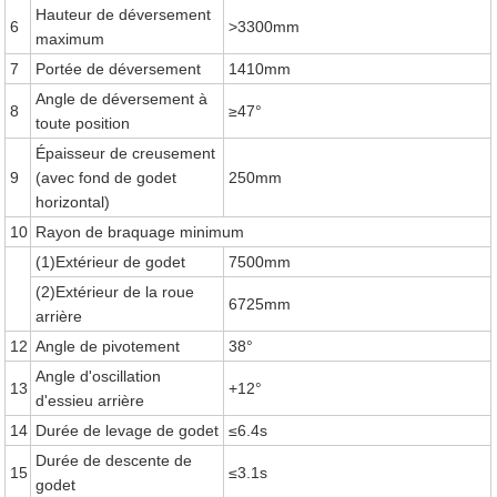
Hauteur de déversement
6
>3300mm
maximum
7
Portée de déversement
1410mm
Angle de déversement à
8
≥47°
toute position
Épaisseur de creusement
9
(avec fond de godet
250mm
horizontal)
10
Rayon de braquage minimum
(1)Extérieur de godet
7500mm
(2)Extérieur de la roue
6725mm
arrière
12
Angle de pivotement
38°
Angle d'oscillation
13
+12°
d'essieu arrière
14
Durée de levage de godet
≤6.4s
Durée de descente de
15
≤3.1s
godet