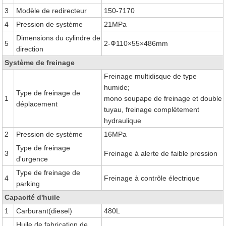
3
Modèle de redirecteur
150-7170
4
Pression de système
21MPa
Dimensions du cylindre de
5
2-Ф110×55×486mm
direction
Système de freinage
Freinage multidisque de type
humide;
Type de freinage de
1
mono soupape de freinage et double
déplacement
tuyau, freinage complètement
hydraulique
2
Pression de système
16MPa
Type de freinage
3
Freinage à alerte de faible pression
d'urgence
Type de freinage de
4
Freinage à contrôle électrique
parking
Capacité d'huile
1
Carburant(diesel)
480L
Huile de fabrication de