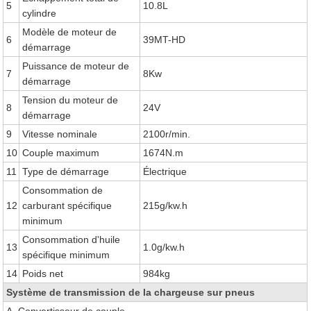
5
10.8L
cylindre
Modèle de moteur de
6
39MT-HD
démarrage
Puissance de moteur de
7
8Kw
démarrage
Tension du moteur de
8
24V
démarrage
9
Vitesse nominale
2100r/min.
10
Couple maximum
1674N.m
11
Type de démarrage
Électrique
Consommation de
12
carburant spécifique
215g/kw.h
minimum
Consommation d'huile
13
1.0g/kw.h
spécifique minimum
14
Poids net
984kg
Système de transmission de la chargeuse sur pneus