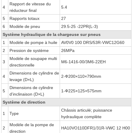
Rapport de vitesse du
4
5.4
réducteur final
5
Rapports totaux
27
6
Modèle de pneu
29.5-25 -22PR(L-3)
Système hydraulique de la chargeuse sur pneus
1
Modèle de pompe à huile
AV0V0 100 DRS/53R-VWC12G60
2
Pression de système
26MPa
Modèle de soupape multi
3
M6-1416-00/3M6-22EH
directionnelle
Dimensions de cylindre de
4
2-Ф200×110×790mm
levage (D×L)
Dimensions de cylindre
5
1-Ф225×125×575mm
d'inclinaison (D×L)
Système de direction
Châssis articulé; puissance
1
Type
hydraulique complète
Modèle de la pompe de
2
HA10VO110DFR1/31R-VWC 12 H00
direction