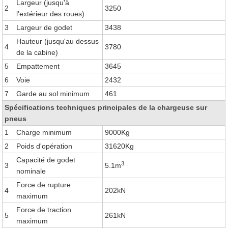
Largeur (jusqu'à
2
3250
l'extérieur des roues)
3
Largeur de godet
3438
Hauteur (jusqu'au dessus
4
3780
de la cabine)
5
Empattement
3645
6
Voie
2432
7
Garde au sol minimum
461
Spécifications techniques principales de la chargeuse sur
pneus
1
Charge minimum
9000Kg
2
Poids d'opération
31620Kg
Capacité de godet
3
3
5.1m
nominale
Force de rupture
4
202kN
maximum
Force de traction
5
261kN
maximum