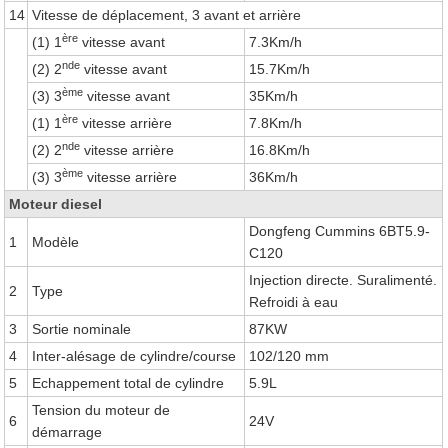
14
Vitesse de déplacement, 3 avant et arrière
ère
(1) 1
vitesse avant
7.3Km/h
nde
(2) 2
vitesse avant
15.7Km/h
ème
(3) 3
vitesse avant
35Km/h
ère
(1) 1
vitesse arrière
7.8Km/h
nde
(2) 2
vitesse arrière
16.8Km/h
ème
(3) 3
vitesse arrière
36Km/h
Moteur diesel
Dongfeng Cummins 6BT5.9-
1
Modèle
C120
Injection directe. Suralimenté.
2
Type
Refroidi à eau
3
Sortie nominale
87KW
4
Inter-alésage de cylindre/course
102/120 mm
5
Echappement total de cylindre
5.9L
Tension du moteur de
6
24V
démarrage