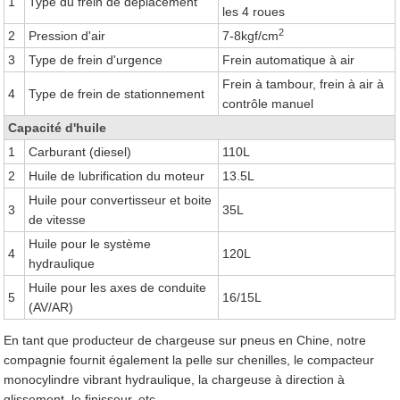
1
Type du frein de déplacement
les 4 roues
2
2
Pression d'air
7-8kgf/cm
3
Type de frein d'urgence
Frein automatique à air
Frein à tambour, frein à air à
4
Type de frein de stationnement
contrôle manuel
Capacité d'huile
1
Carburant (diesel)
110L
2
Huile de lubrification du moteur
13.5L
Huile pour convertisseur et boite
3
35L
de vitesse
Huile pour le système
4
120L
hydraulique
Huile pour les axes de conduite
5
16/15L
(AV/AR)
En tant que producteur de chargeuse sur pneus en Chine, notre
compagnie fournit également la pelle sur chenilles, le compacteur
monocylindre vibrant hydraulique, la chargeuse à direction à
glissement, le finisseur, etc.