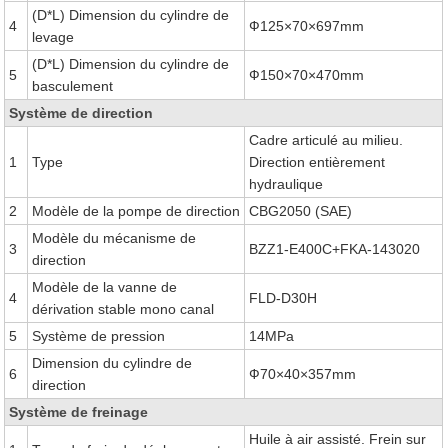
(D*L) Dimension du cylindre de
4
Ф125×70×697mm
levage
(D*L) Dimension du cylindre de
5
Ф150×70×470mm
basculement
Système de direction
Cadre articulé au milieu.
1
Type
Direction entièrement
hydraulique
2
Modèle de la pompe de direction
CBG2050 (SAE)
Modèle du mécanisme de
3
BZZ1-E400C+FKA-143020
direction
Modèle de la vanne de
4
FLD-D30H
dérivation stable mono canal
5
Système de pression
14MPa
Dimension du cylindre de
6
Ф70×40×357mm
direction
Système de freinage
Huile à air assisté. Frein sur