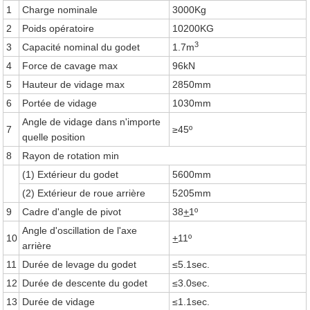
1
Charge nominale
3000Kg
2
Poids opératoire
10200KG
3
3
Capacité nominal du godet
1.7m
4
Force de cavage max
96kN
5
Hauteur de vidage max
2850mm
6
Portée de vidage
1030mm
Angle de vidage dans n'importe
7
≥45º
quelle position
8
Rayon de rotation min
(1) Extérieur du godet
5600mm
(2) Extérieur de roue arrière
5205mm
9
Cadre d'angle de pivot
38
+
1º
Angle d'oscillation de l'axe
10
+
11º
arrière
11
Durée de levage du godet
≤5.1sec.
12
Durée de descente du godet
≤3.0sec.
13
Durée de vidage
≤1.1sec.