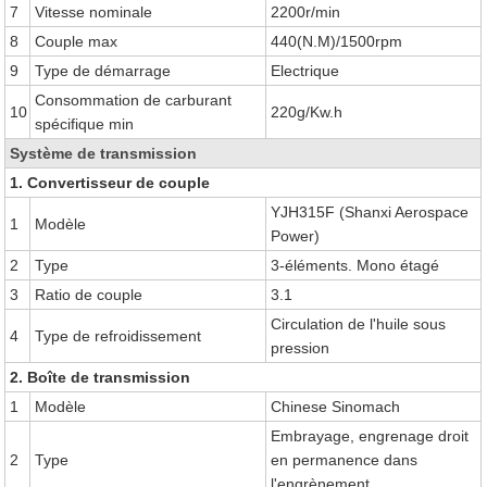
7
Vitesse nominale
2200r/min
8
Couple max
440(N.M)/1500rpm
9
Type de démarrage
Electrique
Consommation de carburant
10
220g/Kw.h
spécifique min
Système de transmission
1. Convertisseur de couple
YJH315F (Shanxi Aerospace
1
Modèle
Power)
2
Type
3-éléments. Mono étagé
3
Ratio de couple
3.1
Circulation de l'huile sous
4
Type de refroidissement
pression
2. Boîte de transmission
1
Modèle
Chinese Sinomach
Embrayage, engrenage droit
2
Type
en permanence dans
l'engrènement