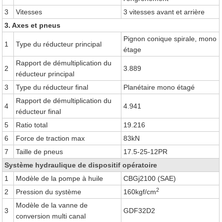
3
Vitesses
3 vitesses avant et arrière
3. Axes et pneus
Pignon conique spirale, mono
1
Type du réducteur principal
étage
Rapport de démultiplication du
2
3.889
réducteur principal
3
Type du réducteur final
Planétaire mono étagé
Rapport de démultiplication du
4
4.941
réducteur final
5
Ratio total
19.216
6
Force de traction max
83kN
7
Taille de pneus
17.5-25-12PR
Système hydraulique de dispositif opératoire
1
Modèle de la pompe à huile
CBGj2100 (SAE)
2
2
Pression du système
160kgf/cm
Modèle de la vanne de
3
GDF32D2
conversion multi canal