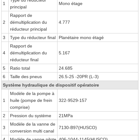
Type du réducteur
1
Mono étage
principal
Rapport de
2
démultiplication du
4.777
réducteur principal
3
Type du réducteur final
Planétaire mono étagé
Rapport de
4
démultiplication du
5.167
réducteur final
5
Ratio total
24.685
6
Taille des pneus
26.5-25 -20PR (L-3)
Système hydraulique de dispositif opératoire
Modèle de la pompe à
1
huile (pompe de frein
322-9529-157
comprise)
2
Pression du système
21MPa
Modèle de la vanne de
3
7130-B97(HUSCO)
conversion multi canal
4
Modèle de vanne pilote
406-1044-1145(HUSCO)