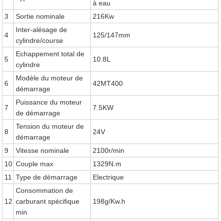
à eau
3
Sortie nominale
216Kw
Inter-alésage de
4
125/147mm
cylindre/course
Echappement total de
5
10.8L
cylindre
Modèle du moteur de
6
42MT400
démarrage
Puissance du moteur
7
7.5KW
de démarrage
Tension du moteur de
8
24V
démarrage
9
Vitesse nominale
2100r/min
10
Couple max
1329N.m
11
Type de démarrage
Electrique
Consommation de
12
carburant spécifique
198g/Kw.h
min