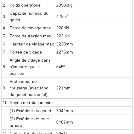
2
Poids opératoire
23500kg
Capacité nominal du
3
3
4.2m
godet
4
Force de cavage max
220KN
5
Force de traction max
222 KN
6
Hauteur de vidage max
3220mm
7
Portée de vidage
1275mm
Angle de vidage dans
8
n'importe quelle
≥45º
position
Profondeur de
9
creusage (avec fond
221mm
du godet horizontal)
10
Rayon de rotation min
(1) Extérieur du godet
7042mm
(2) Extérieur de roue
6487mm
arrière
11
Cadre d'angle de pivot
38±1º