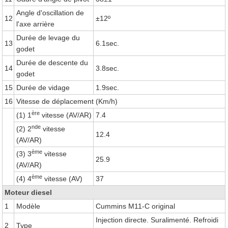
Angle d'oscillation de
12
±12º
l'axe arrière
Durée de levage du
13
6.1sec.
godet
Durée de descente du
14
3.8sec.
godet
15
Durée de vidage
1.9sec.
16
Vitesse de déplacement (Km/h)
ère
(1) 1
vitesse (AV/AR)
7.4
nde
(2) 2
vitesse
12.4
(AV/AR)
ème
(3) 3
vitesse
25.9
(AV/AR)
ème
(4) 4
vitesse (AV)
37
Moteur diesel
1
Modèle
Cummins M11-C original
Injection directe. Suralimenté. Refroidi
2
Type