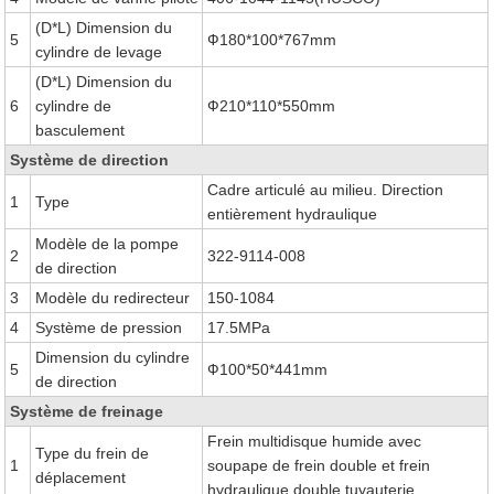
(D*L) Dimension du
5
Ф180*100*767mm
cylindre de levage
(D*L) Dimension du
6
cylindre de
Ф210*110*550mm
basculement
Système de direction
Cadre articulé au milieu. Direction
1
Type
entièrement hydraulique
Modèle de la pompe
2
322-9114-008
de direction
3
Modèle du redirecteur
150-1084
4
Système de pression
17.5MPa
Dimension du cylindre
5
Ф100*50*441mm
de direction
Système de freinage
Frein multidisque humide avec
Type du frein de
1
soupape de frein double et frein
déplacement
hydraulique double tuyauterie