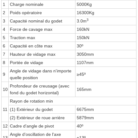
1
Charge nominale
5000Kg
2
Poids opératoire
16300Kg
3
3
Capacité nominal du godet
3.0m
4
Force de cavage max
160kN
5
Traction max
150kN
6
Capacité en côte max
30º
7
Hauteur de vidage max
3050mm
8
Portée de vidage
1107mm
Angle de vidage dans n'importe
9
≥45º
quelle position
Profondeur de creusage (avec
10
165mm
fond du godet horizontal)
Rayon de rotation min
11
(1) Extérieur du godet
6675mm
(2) Extérieur de roue arrière
5879mm
12
Cadre d'angle de pivot
40º
Angle d'oscillation de l'axe
13
±13º