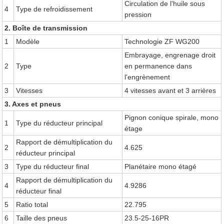
Circulation de l'huile sous
4
Type de refroidissement
pression
2. Boîte de transmission
1
Modèle
Technologie ZF WG200
Embrayage, engrenage droit
2
Type
en permanence dans
l'engrènement
3
Vitesses
4 vitesses avant et 3 arrières
3. Axes et pneus
Pignon conique spirale, mono
1
Type du réducteur principal
étage
Rapport de démultiplication du
2
4.625
réducteur principal
3
Type du réducteur final
Planétaire mono étagé
Rapport de démultiplication du
4
4.9286
réducteur final
5
Ratio total
22.795
6
Taille des pneus
23.5-25-16PR