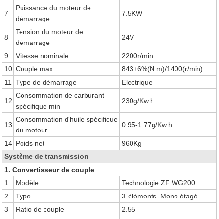
Puissance du moteur de
7
7.5KW
démarrage
Tension du moteur de
8
24V
démarrage
9
Vitesse nominale
2200r/min
10
Couple max
843±6%(N.m)/1400(r/min)
11
Type de démarrage
Electrique
Consommation de carburant
12
230g/Kw.h
spécifique min
Consommation d'huile spécifique
13
0.95-1.77g/Kw.h
du moteur
14
Poids net
960Kg
Système de transmission
1. Convertisseur de couple
1
Modèle
Technologie ZF WG200
2
Type
3-éléments. Mono étagé
3
Ratio de couple
2.55