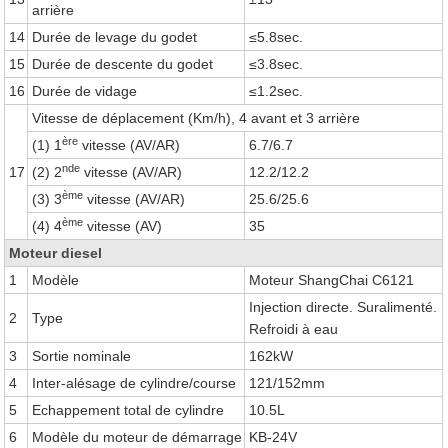
arrière
14
Durée de levage du godet
≤5.8sec.
15
Durée de descente du godet
≤3.8sec.
16
Durée de vidage
≤1.2sec.
Vitesse de déplacement (Km/h), 4 avant et 3 arrière
ère
(1) 1
vitesse (AV/AR)
6.7/6.7
nde
17
(2) 2
vitesse (AV/AR)
12.2/12.2
ème
(3) 3
vitesse (AV/AR)
25.6/25.6
ème
(4) 4
vitesse (AV)
35
Moteur diesel
1
Modèle
Moteur ShangChai C6121
Injection directe. Suralimenté.
2
Type
Refroidi à eau
3
Sortie nominale
162kW
4
Inter-alésage de cylindre/course
121/152mm
5
Echappement total de cylindre
10.5L
6
Modèle du moteur de démarrage
KB-24V