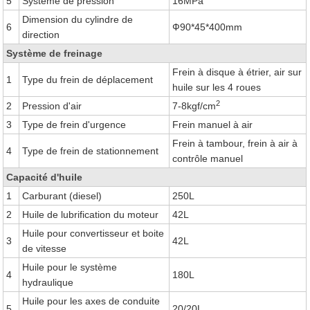
5
Système de pression
16MPa
Dimension du cylindre de
6
Ф90*45*400mm
direction
Système de freinage
Frein à disque à étrier, air sur
1
Type du frein de déplacement
huile sur les 4 roues
2
2
Pression d'air
7-8kgf/cm
3
Type de frein d'urgence
Frein manuel à air
Frein à tambour, frein à air à
4
Type de frein de stationnement
contrôle manuel
Capacité d'huile
1
Carburant (diesel)
250L
2
Huile de lubrification du moteur
42L
Huile pour convertisseur et boite
3
42L
de vitesse
Huile pour le système
4
180L
hydraulique
Huile pour les axes de conduite
5
20/20L