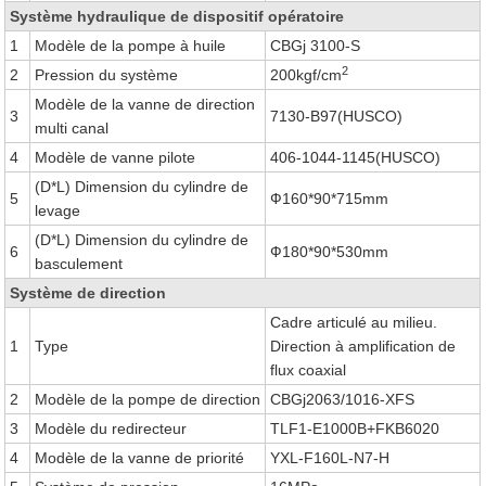
Système hydraulique de dispositif opératoire
1
Modèle de la pompe à huile
CBGj 3100-S
2
2
Pression du système
200kgf/cm
Modèle de la vanne de direction
3
7130-B97(HUSCO)
multi canal
4
Modèle de vanne pilote
406-1044-1145(HUSCO)
(D*L) Dimension du cylindre de
5
Ф160*90*715mm
levage
(D*L) Dimension du cylindre de
6
Ф180*90*530mm
basculement
Système de direction
Cadre articulé au milieu.
1
Type
Direction à amplification de
flux coaxial
2
Modèle de la pompe de direction
CBGj2063/1016-XFS
3
Modèle du redirecteur
TLF1-E1000B+FKB6020
4
Modèle de la vanne de priorité
YXL-F160L-N7-H