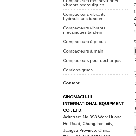
Compacteurs monocylindres
vibrants hydrauliques
C
1
Compacteurs vibrants
2
hydrauliques tandem
3
Compacteurs vibrants
4
mécaniques tandem
Compacteurs à pneus
S
Compacteurs à main
Compacteurs pour décharges
Camions-grues
Contact
SINOMACH-HI
INTERNATIONAL EQUIPMENT
CO,. LTD.
Adresse:
No.898 West Huang
He Road, Changzhou city,
Jiangsu Province, China