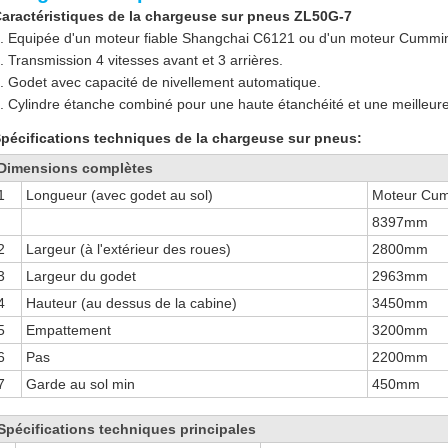
aractéristiques de la chargeuse sur pneus ZL50G-7
. Equipée d'un moteur fiable Shangchai C6121 ou d'un moteur Cummin
. Transmission 4 vitesses avant et 3 arrières.
. Godet avec capacité de nivellement automatique.
. Cylindre étanche combiné pour une haute étanchéité et une meilleure f
pécifications techniques de la chargeuse sur pneus:
Dimensions complètes
1
Longueur (avec godet au sol)
Moteur Cu
8397mm
2
Largeur (à l'extérieur des roues)
2800mm
3
Largeur du godet
2963mm
4
Hauteur (au dessus de la cabine)
3450mm
5
Empattement
3200mm
6
Pas
2200mm
7
Garde au sol min
450mm
Spécifications techniques principales