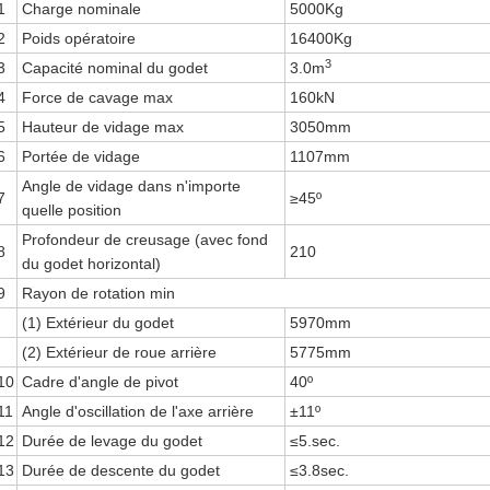
1
Charge nominale
5000Kg
2
Poids opératoire
16400Kg
3
3
Capacité nominal du godet
3.0m
4
Force de cavage max
160kN
5
Hauteur de vidage max
3050mm
6
Portée de vidage
1107mm
Angle de vidage dans n'importe
7
≥45º
quelle position
Profondeur de creusage (avec fond
8
210
du godet horizontal)
9
Rayon de rotation min
(1) Extérieur du godet
5970mm
(2) Extérieur de roue arrière
5775mm
10
Cadre d'angle de pivot
40º
11
Angle d'oscillation de l'axe arrière
±11º
12
Durée de levage du godet
≤5.sec.
13
Durée de descente du godet
≤3.8sec.