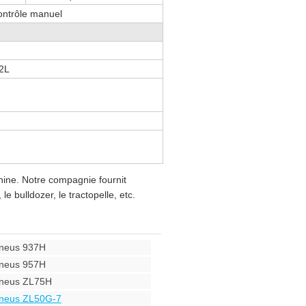
contrôle manuel
2L
ine. Notre compagnie fournit
 bulldozer, le tractopelle, etc.
pneus 937H
pneus 957H
pneus ZL75H
pneus ZL50G-7