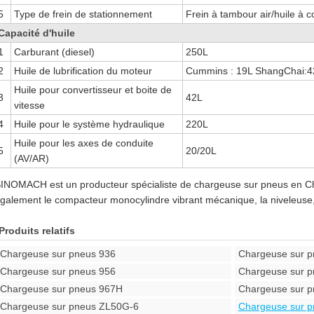
5
Type de frein de stationnement
Frein à tambour air/huile à 
Capacité d'huile
1
Carburant (diesel)
250L
2
Huile de lubrification du moteur
Cummins : 19L ShangChai:4
Huile pour convertisseur et boite de
3
42L
vitesse
4
Huile pour le système hydraulique
220L
Huile pour les axes de conduite
5
20/20L
(AV/AR)
INOMACH est un producteur spécialiste de chargeuse sur pneus en Ch
galement le compacteur monocylindre vibrant mécanique, la niveleuse, le
Produits relatifs
Chargeuse sur pneus 936
Chargeuse sur 
Chargeuse sur pneus 956
Chargeuse sur 
Chargeuse sur pneus 967H
Chargeuse sur 
Chargeuse sur pneus ZL50G-6
Chargeuse sur 