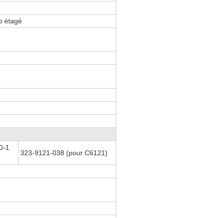
o étagé
0-1
323-9121-038 (pour C6121)