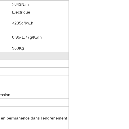
>
843N.m
Electrique
<
235g/Kw.h
0.95-1.77g/Kw.h
960Kg
ession
t en permanence dans l'engrènement
s