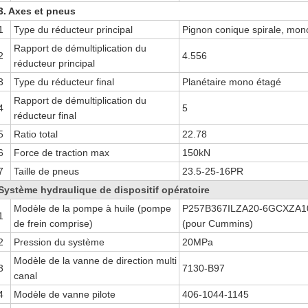
3. Axes et pneus
1
Type du réducteur principal
Pignon conique spirale, mon
Rapport de démultiplication du
2
4.556
réducteur principal
3
Type du réducteur final
Planétaire mono étagé
Rapport de démultiplication du
4
5
réducteur final
5
Ratio total
22.78
6
Force de traction max
150kN
7
Taille de pneus
23.5-25-16PR
Système hydraulique de dispositif opératoire
Modèle de la pompe à huile (pompe
P257B367ILZA20-6GCXZA1
1
de frein comprise)
(pour Cummins)
2
Pression du système
20MPa
Modèle de la vanne de direction multi
3
7130-B97
canal
4
Modèle de vanne pilote
406-1044-1145