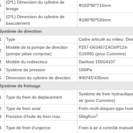
(D*L) Dimension du cylindre de
5
Ф160*90*715mm
levage
(D*L) Dimension du cylindre de
6
Ф180*90*530mm
basculement
Système de direction
1
Type
Cadre articulé au milieu. Dire
Modèle de la pompe de direction
P257-G63467ZAC6/P124-
2
(pompe pilote comprise)
G16ING (pour Cummins)
3
Modèle du redirecteur
Danfoss 150G4107
4
Système de pression
16MPa
5
Dimension du cylindre de direction
Ф90*45*435mm
Système de freinage
Système de frein hydrauliqu
1
Type du frein de déplacement
air (pour Cummins)
2
Type de frein axial
Frein multi-disques type hum
2
3
Pression d'huile de frein max
55kgf/cm
4
Type de frein d'urgence
Frein à air à contrôle manue