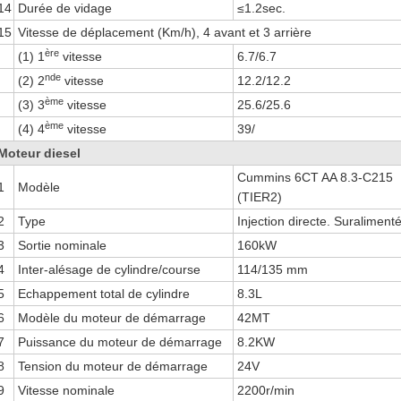
14
Durée de vidage
≤1.2sec.
15
Vitesse de déplacement (Km/h), 4 avant et 3 arrière
ère
(1) 1
vitesse
6.7/6.7
nde
(2) 2
vitesse
12.2/12.2
ème
(3) 3
vitesse
25.6/25.6
ème
(4) 4
vitesse
39/
Moteur diesel
Cummins 6CT AA 8.3-C215
1
Modèle
(TIER2)
2
Type
Injection directe. Suraliment
3
Sortie nominale
160kW
4
Inter-alésage de cylindre/course
114/135 mm
5
Echappement total de cylindre
8.3L
6
Modèle du moteur de démarrage
42MT
7
Puissance du moteur de démarrage
8.2KW
8
Tension du moteur de démarrage
24V
9
Vitesse nominale
2200r/min