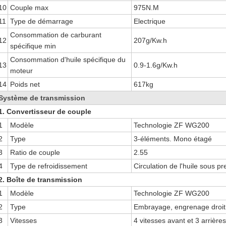
10
Couple max
975N.M
11
Type de démarrage
Electrique
Consommation de carburant
12
207g/Kw.h
spécifique min
Consommation d'huile spécifique du
13
0.9-1.6g/Kw.h
moteur
14
Poids net
617kg
Système de transmission
1. Convertisseur de couple
1
Modèle
Technologie ZF WG200
2
Type
3-éléments. Mono étagé
3
Ratio de couple
2.55
4
Type de refroidissement
Circulation de l'huile sous pr
2. Boîte de transmission
1
Modèle
Technologie ZF WG200
2
Type
Embrayage, engrenage droi
3
Vitesses
4 vitesses avant et 3 arrière