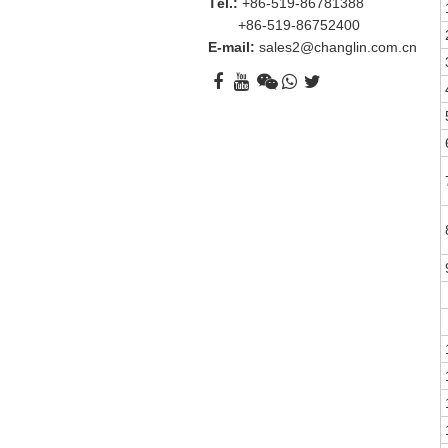
Tél.:
+86-519-86781388
+86-519-86752400
E-mail:
sales2@changlin.com.cn