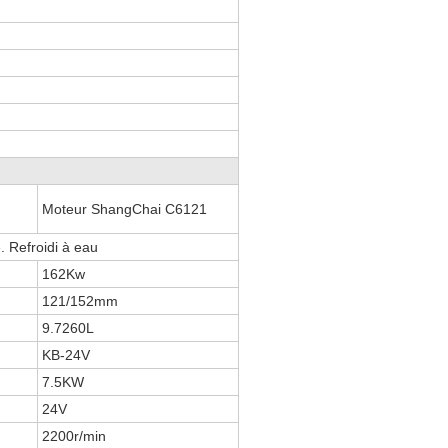
Moteur ShangChai C6121
é. Refroidi à eau
162Kw
121/152mm
9.7260L
KB-24V
7.5KW
24V
2200r/min