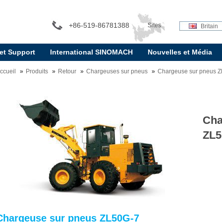
+86-519-86781388
Sites
Britain
 et Support
International SINOMACH
Nouvelles et Média
internationaux:
ccueil
Produits
Retour
Chargeuses sur pneus
Chargeuse sur pneus 
Cha
ZL5
Chargeuse sur pneus ZL50G-7