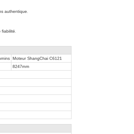
s authentique.
iabilité.
mmins
Moteur ShangChai C6121
8247mm