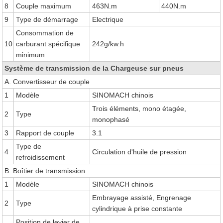
8
Couple maximum
463N.m
440N.m
9
Type de démarrage
Electrique
Consommation de
10
carburant spécifique
242g/kw.h
minimum
Système de transmission de la Chargeuse sur pneus
A. Convertisseur de couple
1
Modèle
SINOMACH chinois
Trois éléments, mono étagée,
2
Type
monophasé
3
Rapport de couple
3.1
Type de
4
Circulation d'huile de pression
refroidissement
B. Boîtier de transmission
1
Modèle
SINOMACH chinois
Embrayage assisté, Engrenage
2
Type
cylindrique à prise constante
Position de levier de