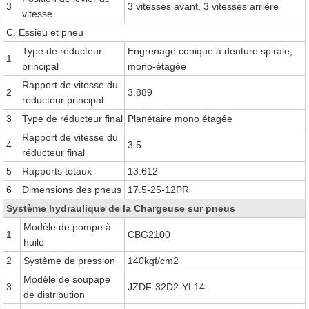
3
3 vitesses avant, 3 vitesses arrière
vitesse
C. Essieu et pneu
Type de réducteur
Engrenage conique à denture spirale,
1
principal
mono-étagée
Rapport de vitesse du
2
3.889
réducteur principal
3
Type de réducteur final
Planétaire mono étagée
Rapport de vitesse du
4
3.5
réducteur final
5
Rapports totaux
13.612
6
Dimensions des pneus
17.5-25-12PR
Système hydraulique de la Chargeuse sur pneus
Modèle de pompe à
1
CBG2100
huile
2
Système de pression
140kgf/cm2
Modèle de soupape
3
JZDF-32D2-YL14
de distribution