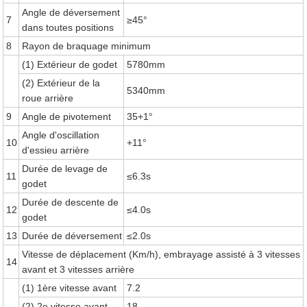
Angle de déversement
7
≥45°
dans toutes positions
8
Rayon de braquage minimum
(1) Extérieur de godet
5780mm
(2) Extérieur de la
5340mm
roue arrière
9
Angle de pivotement
35+1°
Angle d'oscillation
10
+11°
d'essieu arrière
Durée de levage de
11
≤6.3s
godet
Durée de descente de
12
≤4.0s
godet
13
Durée de déversement
≤2.0s
Vitesse de déplacement (Km/h), embrayage assisté à 3 vitesses
14
avant et 3 vitesses arrière
(1) 1ère vitesse avant
7.2
(2) 2e vitesse avant
18