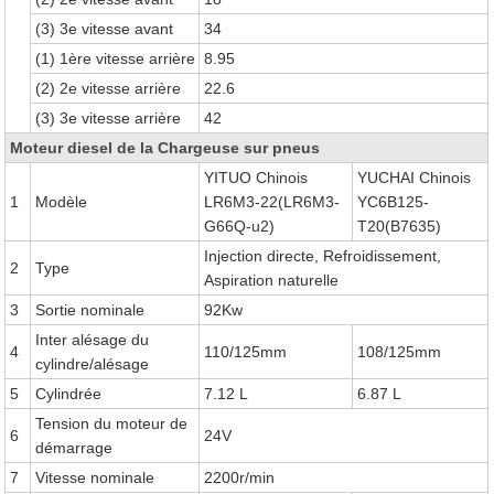
(3) 3e vitesse avant
34
(1) 1ère vitesse arrière
8.95
(2) 2e vitesse arrière
22.6
(3) 3e vitesse arrière
42
Moteur diesel de la Chargeuse sur pneus
YITUO Chinois
YUCHAI Chinois
1
Modèle
LR6M3-22(LR6M3-
YC6B125-
G66Q-u2)
T20(B7635)
Injection directe, Refroidissement,
2
Type
Aspiration naturelle
3
Sortie nominale
92Kw
Inter alésage du
4
110/125mm
108/125mm
cylindre/alésage
5
Cylindrée
7.12 L
6.87 L
Tension du moteur de
6
24V
démarrage
7
Vitesse nominale
2200r/min