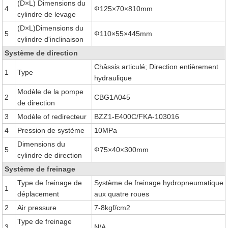
(D×L) Dimensions du
4
Ф125×70×810mm
cylindre de levage
(D×L)Dimensions du
5
Ф110×55×445mm
cylindre d'inclinaison
Système de direction
Châssis articulé; Direction entièrement
1
Type
hydraulique
Modèle de la pompe
2
CBG1A045
de direction
3
Modèle of redirecteur
BZZ1-E400C/FKA-103016
4
Pression de système
10MPa
Dimensions du
5
Ф75×40×300mm
cylindre de direction
Système de freinage
Type de freinage de
Système de freinage hydropneumatique
1
déplacement
aux quatre roues
2
Air pressure
7-8kgf/cm2
Type de freinage
3
N/A