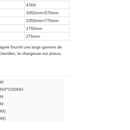
47kN
3355mm×570mm
2350mm×775mm
1750mm
275mm
agnie fournit une large gamme de
chenilles, la chargeuse sur pneus,
0M
00M/PY200MH
0M
0M
0M)
0M)