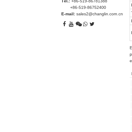
Tél.:
+86-519-86781388
+86-519-86752400
E-mail:
sales2@changlin.com.cn
E
p
e