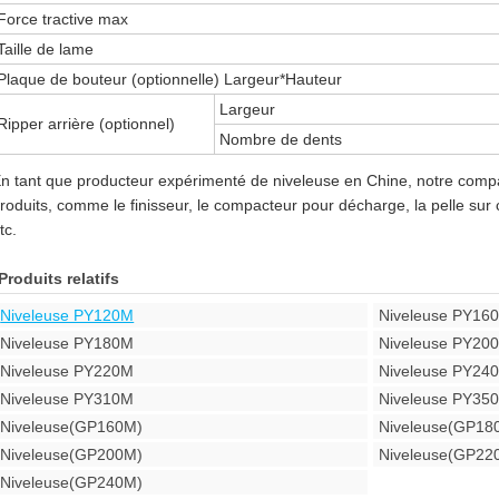
Force tractive max
Taille de lame
Plaque de bouteur (optionnelle) Largeur*Hauteur
Largeur
Ripper arrière (optionnel)
Nombre de dents
n tant que producteur expérimenté de niveleuse en Chine, notre comp
roduits, comme le finisseur, le compacteur pour décharge, la pelle sur 
tc.
Produits relatifs
Niveleuse PY120M
Niveleuse PY16
Niveleuse PY180M
Niveleuse PY2
Niveleuse PY220M
Niveleuse PY24
Niveleuse PY310M
Niveleuse PY35
Niveleuse(GP160M)
Niveleuse(GP18
Niveleuse(GP200M)
Niveleuse(GP22
Niveleuse(GP240M)