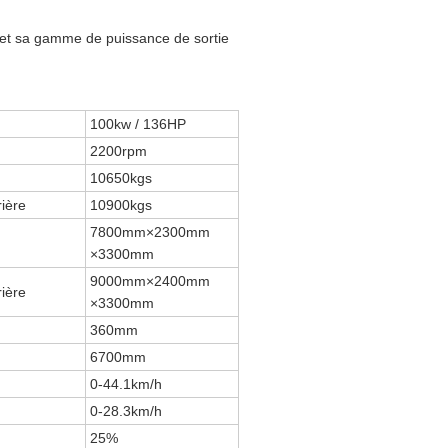
 et sa gamme de puissance de sortie
100kw / 136HP
2200rpm
10650kgs
rière
10900kgs
7800mm×2300mm
×3300mm
9000mm×2400mm
rière
×3300mm
360mm
6700mm
0-44.1km/h
0-28.3km/h
25%