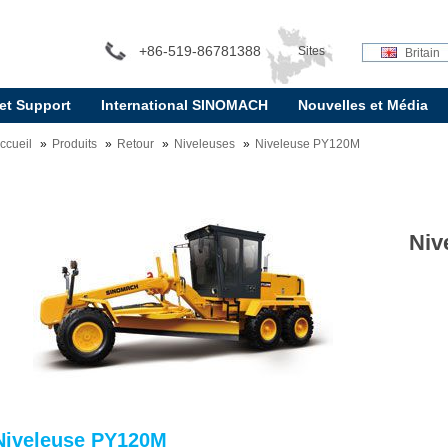
+86-519-86781388
Sites
Britain
 et Support
International SINOMACH
Nouvelles et Média
internationaux:
ccueil
Produits
Retour
Niveleuses
Niveleuse PY120M
Niv
Niveleuse PY120M