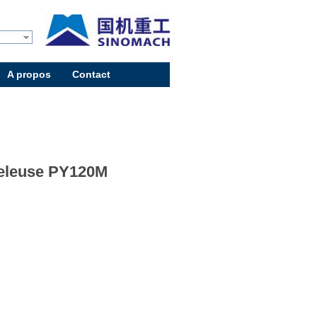
A propos
Contact
eleuse PY120M