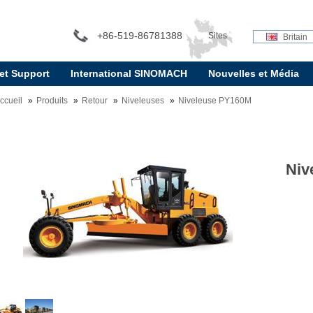
+86-519-86781388
Sites
Britain
 et Support
International SINOMACH
Nouvelles et Média
internationaux:
ccueil
Produits
Retour
Niveleuses
Niveleuse PY160M
Niv