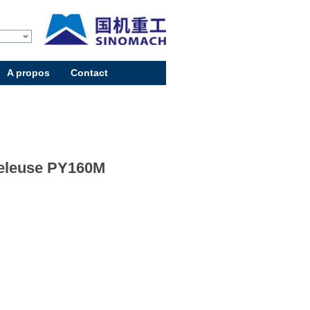
A propos
Contact
eleuse PY160M