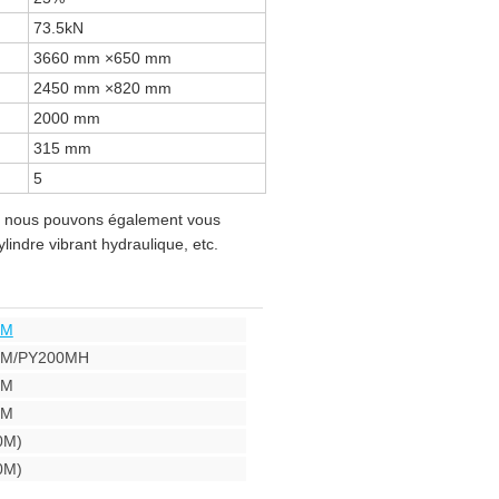
73.5kN
3660 mm ×650 mm
2450 mm ×820 mm
2000 mm
315 mm
5
ne, nous pouvons également vous
lindre vibrant hydraulique, etc.
0M
00M/PY200MH
0M
0M
0M)
0M)