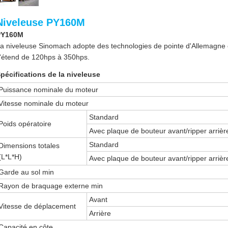
Niveleuse PY160M
PY160M
a niveleuse Sinomach adopte des technologies de pointe d'Allemagne
'étend de 120hps à 350hps.
pécifications de la niveleuse
Puissance nominale du moteur
Vitesse nominale du moteur
Standard
Poids opératoire
Avec plaque de bouteur avant/ripper arrièr
Standard
Dimensions totales
(L*L*H)
Avec plaque de bouteur avant/ripper arrièr
Garde au sol min
Rayon de braquage externe min
Avant
Vitesse de déplacement
Arrière
Capacité en côte