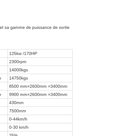
 et sa gamme de puissance de sortie
125kw /170HP
2300rpm
14000kgs
e
14750kgs
8500 mm×2600mm ×3400mm
e
9900 mm×2600mm ×3400mm
430mm
7500mm
0-44km/h
0-30 km/h
25%