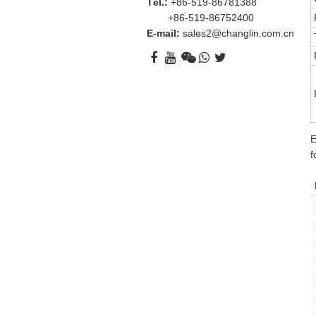
Tél.:
+86-519-86781388
+86-519-86752400
E-mail:
sales2@changlin.com.cn
E
f