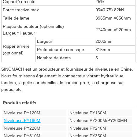
Capacité en côte
25%
Force tractive max
(Ø=0.75) 82kN
Taille de lame
3965mm ×650mm
Plaque de bouteur (optionnelle)
2740mm ×920mm
Largeur*Hauteur
Largeur
2000mm
Ripper arrière
Profondeur de creusage
315mm
(optionnel)
Nombre de dents
5
SINOMACH est un producteur et fournisseur de niveleuse en Chine.
Nous fournissons également le compacteur vibrant hydraulique
tandem, la pelle sur chenilles, le camion-grue, la chargeuse sur
pneus, etc.
Produits relatifs
Niveleuse PY120M
Niveleuse PY160M
Niveleuse PY180M
Niveleuse PY200M/PY200MH
Niveleuse PY220M
Niveleuse PY240M
Niveleuse PY310M
Niveleuse PY350M