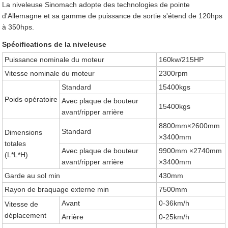
La niveleuse Sinomach adopte des technologies de pointe
d'Allemagne et sa gamme de puissance de sortie s'étend de 120hps
à 350hps.
Spécifications de la niveleuse
Puissance nominale du moteur
160kw/215HP
Vitesse nominale du moteur
2300rpm
Standard
15400kgs
Poids opératoire
Avec plaque de bouteur
15400kgs
avant/ripper arrière
8800mm×2600mm
Standard
Dimensions
×3400mm
totales
Avec plaque de bouteur
9900mm ×2740mm
(L*L*H)
avant/ripper arrière
×3400mm
Garde au sol min
430mm
Rayon de braquage externe min
7500mm
Avant
0-36km/h
Vitesse de
déplacement
Arrière
0-25km/h