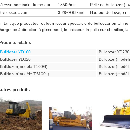
Vitesse nominale du moteur
1850r/min
Pelle de bulldozer (L
3
vitesses avant
3.29~9.63km/h
Hauteur de levage ma
n tant que producteur et fournisseur spécialiste de bulldozer en Chin
hargeuse à direction à glissement, le finisseur, la pelle sur chenilles, la
Produits relatifs
Bulldozer YD160
Bulldozer YD230
Bulldozer YD320
Bulldozer(modèl
Bulldozer(modèle T100G)
Bulldozer(modèl
Bulldozer(modèle TS100L)
Bulldozer(modèl
utres produits