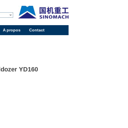
A propos
Contact
ldozer YD160