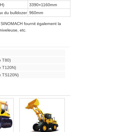
×H)
3390×1160mm
x du bulldozer
960mm
e, SINOMACH fournit également la
 niveleuse, etc.
e T80)
e T120N)
e TS120N)