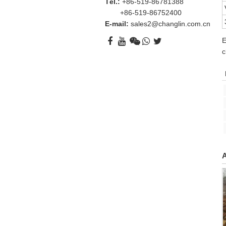
Tél.:
+86-519-86781388
+86-519-86752400
E-mail:
sales2@changlin.com.cn
E
c
A