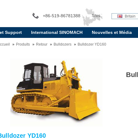
+86-519-86781388
Sites
Britain
 et Support
International SINOMACH
Nouvelles et Média
internationaux:
ccueil
Produits
Retour
Bulldozers
Bulldozer YD160
Bul
Bulldozer YD160