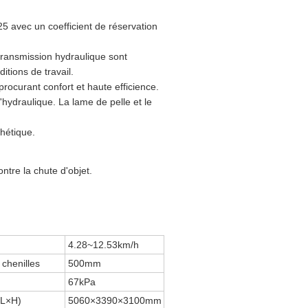
 avec un coefficient de réservation
transmission hydraulique sont
tions de travail.
rocurant confort et haute efficience.
'hydraulique. La lame de pelle et le
hétique.
ontre la chute d'objet.
4.28~12.53km/h
chenilles
500mm
67kPa
×L×H)
5060×3390×3100mm