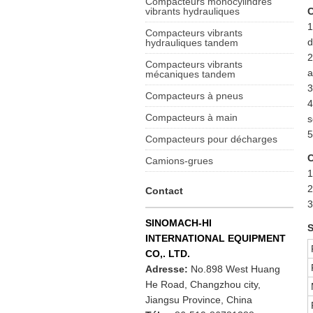
Compacteurs monocylindres
vibrants hydrauliques
C
1
Compacteurs vibrants
d
hydrauliques tandem
2
Compacteurs vibrants
a
mécaniques tandem
3
Compacteurs à pneus
4
Compacteurs à main
s
5
Compacteurs pour décharges
C
Camions-grues
1
2
Contact
3
SINOMACH-HI
S
INTERNATIONAL EQUIPMENT
CO,. LTD.
Adresse:
No.898 West Huang
He Road, Changzhou city,
Jiangsu Province, China