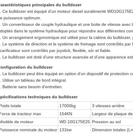
aractéristiques principales du bulldozer
. Ce bulldozer est équipé d'un moteur diesel suralimenté WD10G175E25
e puissance optimum.
. Un convertisseur de couple hydraulique et une boite de vitesse avec 
doptés dans le système hydraulique pour répondre aux différentes condi
. Un arrangement ergonomique est utilisé pour la cabine du bulldozer, p
. Le système de direction et le système de freinage sont contrôlés par l
carificateur sont contrôlés par joystick, flexible, sûr et fiable.
. Le bulldozer est doté d'une structure avancée et d'une apparence est
onfiguration du bulldozer
. Le bulldozer peut être équipé en option d'un dispositif de protection c
. Utilise un tableau de bord intégral.
. Batterie sans besoin d'entretien.
pécifications techniques du bulldozer
Poids totale
17000kg
3 vitesses arrière
Force de tracteur max
154KN
Largeur de plaque de 
Modèle de moteur
WD 10G175E25
Pression au sol
Puissance nominale du moteur
131kw
Dimension totales (L