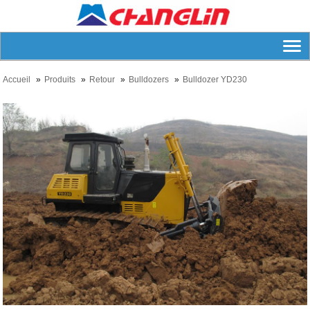
Accueil
Produits
Retour
Bulldozers
Bulldozer YD230