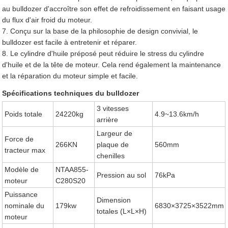
au bulldozer d'accroître son effet de refroidissement en faisant usage
du flux d'air froid du moteur.
7. Conçu sur la base de la philosophie de design convivial, le
bulldozer est facile à entretenir et réparer.
8. Le cylindre d'huile préposé peut réduire le stress du cylindre
d'huile et de la tête de moteur. Cela rend également la maintenance
et la réparation du moteur simple et facile.
Spécifications techniques du bulldozer
3 vitesses
Poids totale
24220kg
4.9~13.6km/h
arrière
Largeur de
Force de
266KN
plaque de
560mm
tracteur max
chenilles
Modèle de
NTAA855-
Pression au sol
76kPa
moteur
C280S20
Puissance
Dimension
nominale du
179kw
6830×3725×3522mm
totales (L×L×H)
moteur