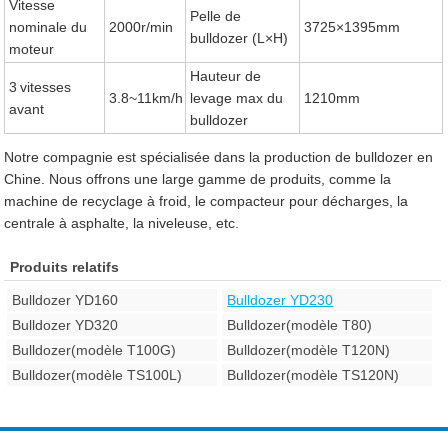
Vitesse
Pelle de
nominale du
2000r/min
3725×1395mm
bulldozer (L×H)
moteur
Hauteur de
3
vitesses
3.8~11km/h
levage max du
1210mm
avant
bulldozer
Notre compagnie est spécialisée dans la production de bulldozer en
Chine. Nous offrons une large gamme de produits, comme la
machine de recyclage à froid, le compacteur pour décharges, la
centrale à asphalte, la niveleuse, etc.
Produits relatifs
Bulldozer YD160
Bulldozer YD230
Bulldozer YD320
Bulldozer(modèle T80)
Bulldozer(modèle T100G)
Bulldozer(modèle T120N)
Bulldozer(modèle TS100L)
Bulldozer(modèle TS120N)