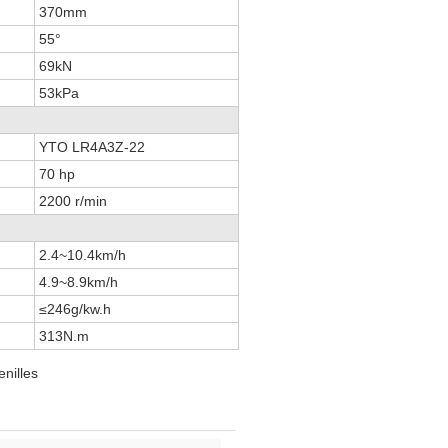
370mm
55°
69kN
53kPa
YTO LR4A3Z-22
70 hp
2200 r/min
2.4~10.4km/h
4.9~8.9km/h
≤246g/kw.h
313N.m
enilles