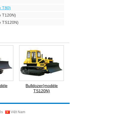
e T80)
e T120N)
e TS120N)
dèle
Bulldozer(modèle
TS120N)
ês
Việt Nam