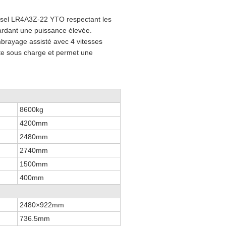
iesel LR4A3Z-22 YTO respectant les
ardant une puissance élevée.
mbrayage assisté avec 4 vitesses
nte sous charge et permet une
8600kg
4200mm
2480mm
2740mm
1500mm
400mm
2480×922mm
736.5mm