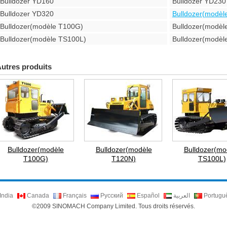
Bulldozer YD160
Bulldozer YD230
Bulldozer YD320
Bulldozer(modèl
Bulldozer(modèle T100G)
Bulldozer(modèl
Bulldozer(modèle TS100L)
Bulldozer(modèl
utres produits
Bulldozer(modèle
Bulldozer(modèle
Bulldozer(mo
T100G)
T120N)
TS100L)
India
Canada
Français
Русский
Español
العربية
Portugu
©2009 SINOMACH Company Limited. Tous droits réservés.