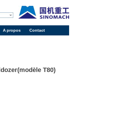
A propos
Contact
ldozer(modèle T80)