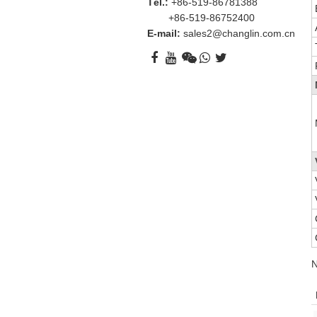
Tél.:
+86-519-86781388
+86-519-86752400
E-mail:
sales2@changlin.com.cn
N