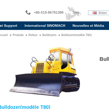
+86-519-86781388
Sites
Britain
 et Support
International SINOMACH
Nouvelles et Média
internationaux:
ccueil
Produits
Retour
Bulldozers
Bulldozer(modèle T80)
Bul
Bulldozer(modèle T80)