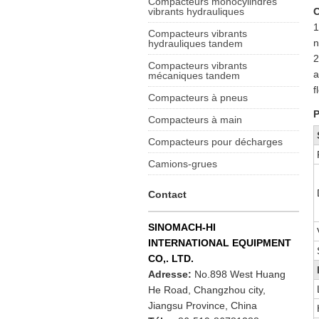
Compacteurs monocylindres
vibrants hydrauliques
C
1
Compacteurs vibrants
n
hydrauliques tandem
2
Compacteurs vibrants
a
mécaniques tandem
f
Compacteurs à pneus
P
Compacteurs à main
Compacteurs pour décharges
Camions-grues
Contact
SINOMACH-HI
INTERNATIONAL EQUIPMENT
CO,. LTD.
Adresse:
No.898 West Huang
He Road, Changzhou city,
Jiangsu Province, China