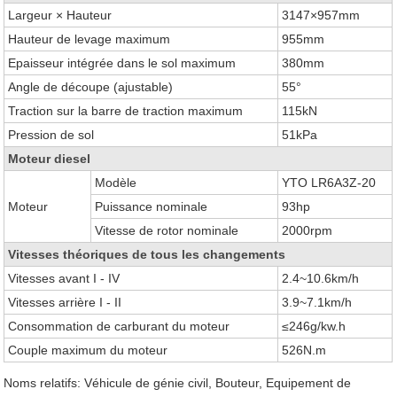
Largeur × Hauteur
3147×957mm
Hauteur de levage maximum
955mm
Epaisseur intégrée dans le sol maximum
380mm
Angle de découpe (ajustable)
55°
Traction sur la barre de traction maximum
115kN
Pression de sol
51kPa
Moteur diesel
Modèle
YTO LR6A3Z-20
Moteur
Puissance nominale
93hp
Vitesse de rotor nominale
2000rpm
Vitesses théoriques de tous les changements
Vitesses avant I - IV
2.4~10.6km/h
Vitesses arrière I - II
3.9~7.1km/h
Consommation de carburant du moteur
≤246g/kw.h
Couple maximum du moteur
526N.m
Noms relatifs: Véhicule de génie civil, Bouteur, Equipement de