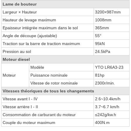
Lame de bouteur
Largeur × Hauteur
3200×987mm
Hauteur de levage maximum
1008mm
Epaisseur intégrée maximum dans le sol
365mm
Angle de découpe (ajustable)
55°
Traction sur la barre de traction maximum
95kN
Pression au sol
24.5kPa
Moteur diesel
Modèle
YTO LR6A3-23
Moteur
Puissance nominale
81hp
Vitesse de rotor nominale
2300r/min.
Vitesses théoriques de tous les changements
Vitesse avant I - IV
2.6~10.4km/h
Vitesse arrière I - II
3.7~6.7 km/h
Consommation de carburant du moteur
≤242g/kw.h
Couple du moteur maximum
400N.m