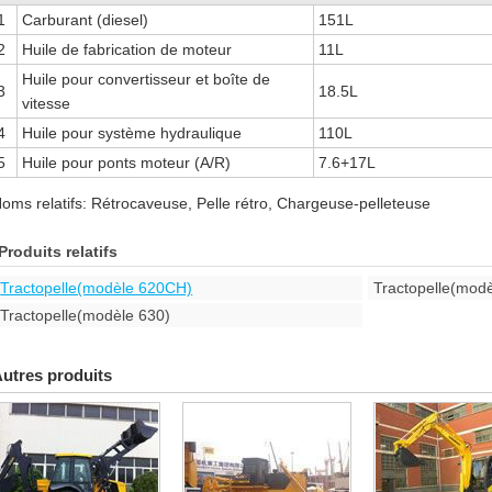
1
Carburant (diesel)
151L
2
Huile de fabrication de moteur
11L
Huile pour convertisseur et boîte de
3
18.5L
vitesse
4
Huile pour système hydraulique
110L
5
Huile pour ponts moteur (A/R)
7.6+17L
oms relatifs: Rétrocaveuse, Pelle rétro, Chargeuse-pelleteuse
Produits relatifs
Tractopelle(modèle 620CH)
Tractopelle(mod
Tractopelle(modèle 630)
utres produits