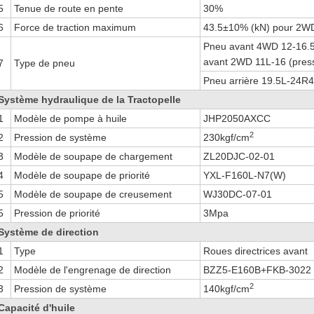
5
Tenue de route en pente
30%
6
Force de traction maximum
43.5±10% (kN) pour 2W
Pneu avant 4WD 12-16.5
avant 2WD 11L-16 (pressi
7
Type de pneu
Pneu arrière 19.5L-24R4
Système hydraulique de la Tractopelle
1
Modèle de pompe à huile
JHP2050AXCC
2
2
Pression de système
230kgf/cm
3
Modèle de soupape de chargement
ZL20DJC-02-01
4
Modèle de soupape de priorité
YXL-F160L-N7(W)
5
Modèle de soupape de creusement
WJ30DC-07-01
5
Pression de priorité
3Mpa
Système de direction
1
Type
Roues directrices avant
2
Modèle de l'engrenage de direction
BZZ5-E160B+FKB-3022
2
3
Pression de système
140kgf/cm
Capacité d'huile