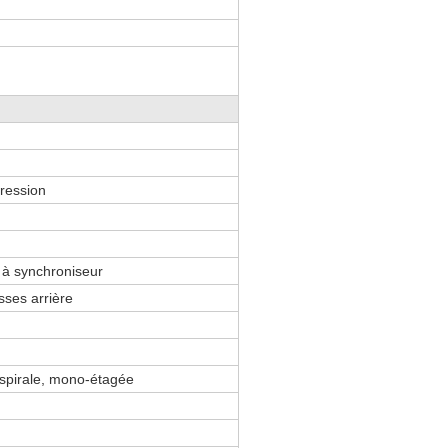
pression
à synchroniseur
esses arrière
spirale, mono-étagée