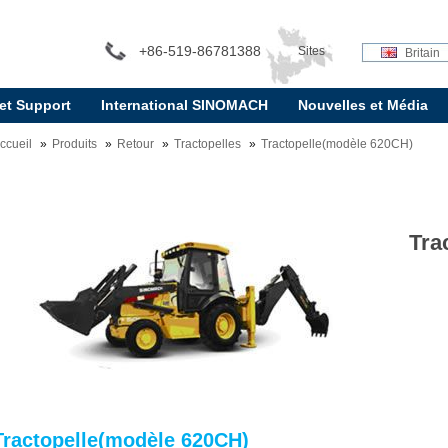
+86-519-86781388
Sites
Britain
 et Support
International SINOMACH
Nouvelles et Média
internationaux:
ccueil
Produits
Retour
Tractopelles
Tractopelle(modèle 620CH)
Tra
Tractopelle(modèle 620CH)