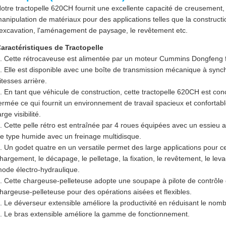
otre tractopelle 620CH fournit une excellente capacité de creusement
anipulation de matériaux pour des applications telles que la constructi
'excavation, l'aménagement de paysage, le revêtement etc.
aractéristiques de Tractopelle
. Cette rétrocaveuse est alimentée par un moteur Cummins Dongfeng f
. Elle est disponible avec une boîte de transmission mécanique à synch
itesses arrière.
. En tant que véhicule de construction, cette tractopelle 620CH est
ermée ce qui fournit un environnement de travail spacieux et confortabl
arge visibilité.
. Cette pelle rétro est entraînée par 4 roues équipées avec un essieu
e type humide avec un freinage multidisque.
. Un godet quatre en un versatile permet des large applications pour ce
hargement, le décapage, le pelletage, la fixation, le revêtement, le lev
ode électro-hydraulique.
. Cette chargeuse-pelleteuse adopte une soupape à pilote de contrôl
hargeuse-pelleteuse pour des opérations aisées et flexibles.
. Le déverseur extensible améliore la productivité en réduisant le no
. Le bras extensible améliore la gamme de fonctionnement.