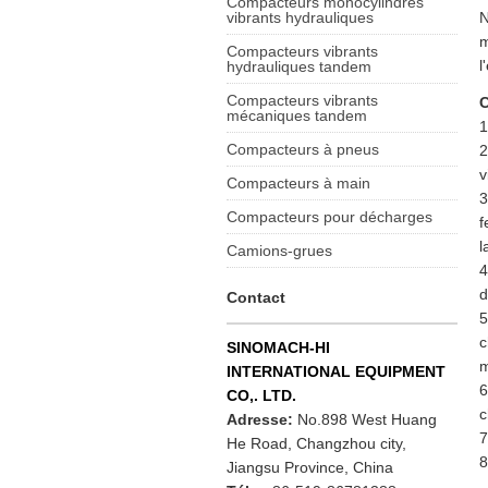
Compacteurs monocylindres
vibrants hydrauliques
N
m
Compacteurs vibrants
l
hydrauliques tandem
Compacteurs vibrants
C
mécaniques tandem
1
Compacteurs à pneus
2
v
Compacteurs à main
3
Compacteurs pour décharges
f
l
Camions-grues
4
d
Contact
5
c
SINOMACH-HI
m
INTERNATIONAL EQUIPMENT
6
CO,. LTD.
c
Adresse:
No.898 West Huang
7
He Road, Changzhou city,
8
Jiangsu Province, China