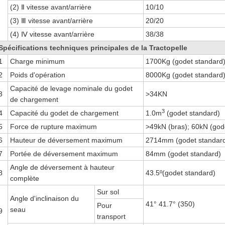
(2) Ⅱ vitesse avant/arrière
10/10
(3) Ⅲ vitesse avant/arrière
20/20
(4) Ⅳ vitesse avant/arrière
38/38
Spécifications techniques principales de la Tractopelle
1
Charge minimum
1700Kg (godet standard
2
Poids d'opération
8000Kg (godet standard
Capacité de levage nominale du godet
3
>34KN
de chargement
3
4
Capacité du godet de chargement
1.0m
(godet standard)
5
Force de rupture maximum
>49kN (bras); 60kN (god
6
Hauteur de déversement maximum
2714mm (godet standar
7
Portée de déversement maximum
84mm (godet standard)
Angle de déversement à hauteur
8
43.5º(godet standard)
complète
Sur sol
Angle d'inclinaison du
41° 41.7° (350)
Pour
seau
9
transport