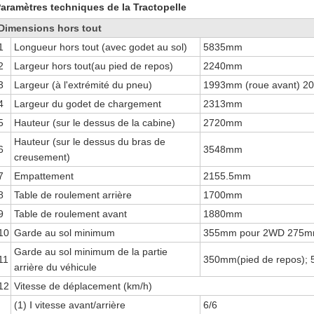
aramètres techniques de la Tractopelle
Dimensions hors tout
1
Longueur hors tout (avec godet au sol)
5835mm
2
Largeur hors tout(au pied de repos)
2240mm
3
Largeur (à l'extrémité du pneu)
1993mm (roue avant) 20
4
Largeur du godet de chargement
2313mm
5
Hauteur (sur le dessus de la cabine)
2720mm
Hauteur (sur le dessus du bras de
6
3548mm
creusement)
7
Empattement
2155.5mm
8
Table de roulement arrière
1700mm
9
Table de roulement avant
1880mm
10
Garde au sol minimum
355mm pour 2WD 275m
Garde au sol minimum de la partie
11
350mm(pied de repos);
arrière du véhicule
12
Vitesse de déplacement (km/h)
(1) Ⅰ vitesse avant/arrière
6/6