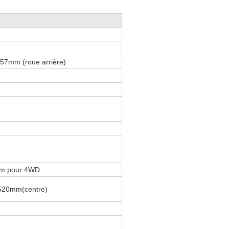
57mm (roue arrière)
m pour 4WD
 520mm(centre)