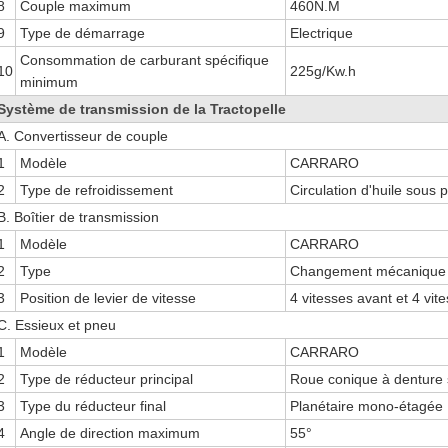
8
Couple maximum
460N.M
9
Type de démarrage
Electrique
Consommation de carburant spécifique
10
225g/Kw.h
minimum
Système de transmission de la Tractopelle
A. Convertisseur de couple
1
Modèle
CARRARO
2
Type de refroidissement
Circulation d'huile sous 
B. Boîtier de transmission
1
Modèle
CARRARO
2
Type
Changement mécanique 
3
Position de levier de vitesse
4 vitesses avant et 4 vit
C. Essieux et pneu
1
Modèle
CARRARO
2
Type de réducteur principal
Roue conique à denture 
3
Type du réducteur final
Planétaire mono-étagée
4
Angle de direction maximum
55°