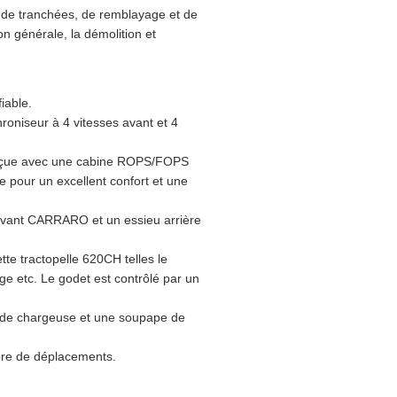
, de tranchées, de remblayage et de
on générale, la démolition et
iable.
roniseur à 4 vitesses avant et 4
 conçue avec une cabine ROPS/FOPS
e pour un excellent confort et une
 avant CARRARO et un essieu arrière
tte tractopelle 620CH telles le
age etc. Le godet est contrôlé par un
e de chargeuse et une soupape de
mbre de déplacements.