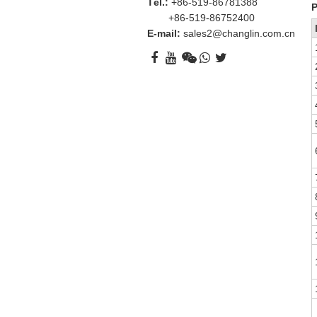
Tél.:
+86-519-86781388
P
+86-519-86752400
E-mail:
sales2@changlin.com.cn