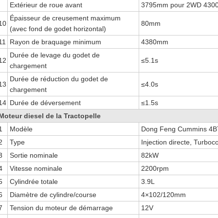
Extérieur de roue avant
3795mm pour 2WD 430
Épaisseur de creusement maximum
10
80mm
(avec fond de godet horizontal)
11
Rayon de braquage minimum
4380mm
Durée de levage du godet de
12
≤5.1s
chargement
Durée de réduction du godet de
13
≤4.0s
chargement
14
Durée de déversement
≤1.5s
Moteur diesel de la Tractopelle
1
Modèle
Dong Feng Cummins 4B
2
Type
Injection directe, Turboc
3
Sortie nominale
82kW
4
Vitesse nominale
2200rpm
5
Cylindrée totale
3.9L
6
Diamètre de cylindre/course
4×102/120mm
7
Tension du moteur de démarrage
12V