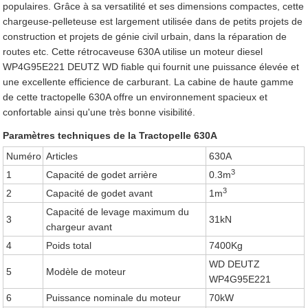
populaires. Grâce à sa versatilité et ses dimensions compactes, cette
chargeuse-pelleteuse est largement utilisée dans de petits projets de
construction et projets de génie civil urbain, dans la réparation de
routes etc. Cette rétrocaveuse 630A utilise un moteur diesel
WP4G95E221 DEUTZ WD fiable qui fournit une puissance élevée et
une excellente efficience de carburant. La cabine de haute gamme
de cette tractopelle 630A offre un environnement spacieux et
confortable ainsi qu'une très bonne visibilité.
Paramètres techniques de la Tractopelle 630A
Numéro
Articles
630A
3
1
Capacité de godet arrière
0.3m
3
2
Capacité de godet avant
1m
Capacité de levage maximum du
3
31kN
chargeur avant
4
Poids total
7400Kg
WD DEUTZ
5
Modèle de moteur
WP4G95E221
6
Puissance nominale du moteur
70kW