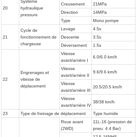
Système
Creusement
21MPa
20
hydraulique
Direction
14MPa
pressure
Type
Mono pompe
Levage
4.5s
Cycle de
21
fonctionnement de
Descente
3.5s
chargeuse
Déversement
1.5s
Vitesse
6.0/6.0 km/h
avant/arrière I
Vitesse
9.6/9.6 km/h
Engrenages et
avant/arrière II
22
vitesse de
Vitesse
déplacement
20.5/20.5 km/h
avant/arrière III
Vitesse
38/38 km/h
avant/arrière IV
23
Type de freinage de déplacement
Type humide
Roue avant
11L-16 (pression de
(2WD)
pneu: 4.4 Bar)
12.5-16NHS