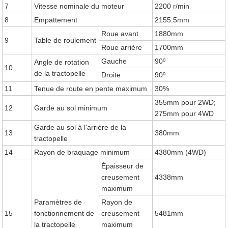
7
Vitesse nominale du moteur
2200 r/min
8
Empattement
2155.5mm
Roue avant
1880mm
9
Table de roulement
Roue arrière
1700mm
Gauche
90º
Angle de rotation
10
de la tractopelle
Droite
90º
11
Tenue de route en pente maximum
30%
355mm pour 2WD;
12
Garde au sol minimum
275mm pour 4WD
Garde au sol à l'arrière de la
13
380mm
tractopelle
14
Rayon de braquage minimum
4380mm (4WD)
Épaisseur de
creusement
4338mm
maximum
Paramètres de
Rayon de
15
fonctionnement de
creusement
5481mm
la tractopelle
maximum