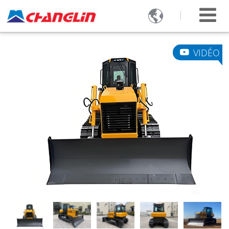

VIDÉO