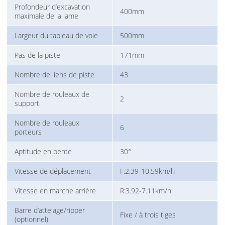
Profondeur d’excavation
400mm
maximale de la lame
Largeur du tableau de voie
500mm
Pas de la piste
171mm
Nombre de liens de piste
43
Nombre de rouleaux de
2
support
Nombre de rouleaux
6
porteurs
Aptitude en pente
30°
Vitesse de déplacement
F:2.39-10.59km/h
Vitesse en marche arrière
R:3.92-7.11km/h
Barre d’attelage/ripper
Fixe / à trois tiges
(optionnel)