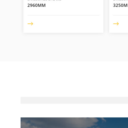
2960MM
3250