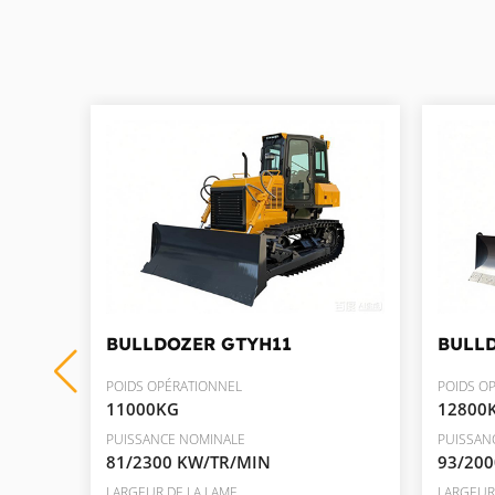
BULLDOZER
GTYH11
BULL
POIDS OPÉRATIONNEL
POIDS O
11000KG
12800
PUISSANCE NOMINALE
PUISSAN
81/2300 KW/TR/MIN
93/20
LARGEUR DE LA LAME
LARGEUR