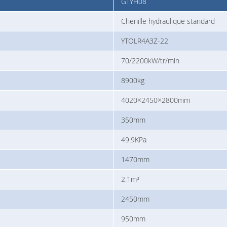
GTYH08
Chenille hydraulique standard
YTOLR4A3Z-22
70/2200kW/tr/min
8900kg
4020×2450×2800mm
350mm
49.9KPa
1470mm
2.1m³
2450mm
950mm