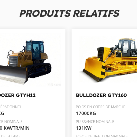
PRODUITS RELATIFS
DOZER
GTYH12
BULLDOZER
GTY160
PÉRATIONNEL
POIDS EN ORDRE DE MARCHE
KG
17000KG
CE NOMINALE
PUISSANCE NOMINALE
00 KW/TR/MIN
131KW
 DE LA LAME
FORCE DE TRACTION MAXIMALE