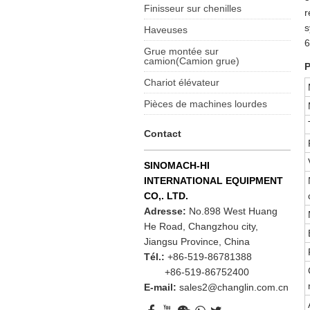
Finisseur sur chenilles
r
Haveuses
6
Grue montée sur
camion(Camion grue)
P
Chariot élévateur
Pièces de machines lourdes
Contact
SINOMACH-HI
INTERNATIONAL EQUIPMENT
CO,. LTD.
Adresse:
No.898 West Huang
He Road, Changzhou city,
Jiangsu Province, China
Tél.:
+86-519-86781388
+86-519-86752400
E-mail:
sales2@changlin.com.cn