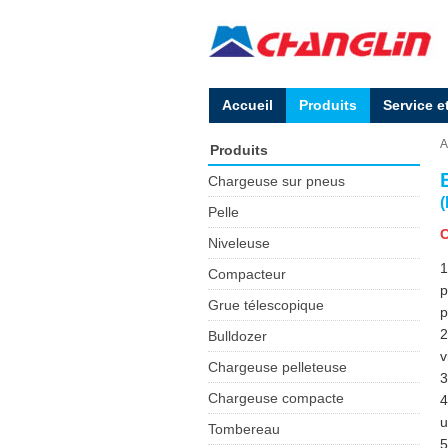
Accueil
Produits
Service e
A
Produits
Chargeuse sur pneus
Pelle
C
Niveleuse
1
Compacteur
p
Grue télescopique
p
2
Bulldozer
v
Chargeuse pelleteuse
3
Chargeuse compacte
4
u
Tombereau
5