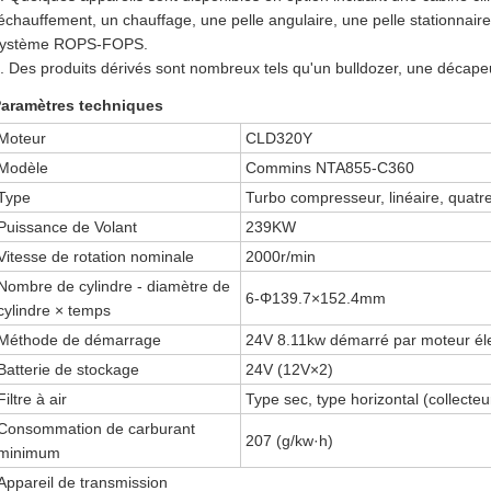
échauffement, un chauffage, une pelle angulaire, une pelle stationnair
système ROPS-FOPS.
. Des produits dérivés sont nombreux tels qu'un bulldozer, une décape
aramètres techniques
Moteur
CLD320Y
Modèle
Commins NTA855-C360
Type
Turbo compresseur, linéaire, quatre
Puissance de Volant
239KW
Vitesse de rotation nominale
2000r/min
Nombre de cylindre - diamètre de
6-Φ139.7×152.4mm
cylindre × temps
Méthode de démarrage
24V 8.11kw démarré par moteur éle
Batterie de stockage
24V (12V×2)
Filtre à air
Type sec, type horizontal (collecte
Consommation de carburant
207 (g/kw·h)
minimum
Appareil de transmission