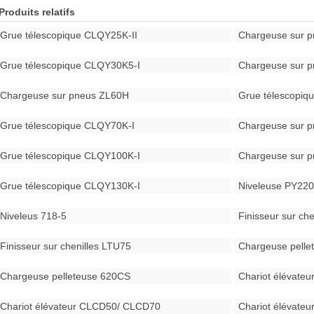
Produits relatifs
Grue télescopique CLQY25K-II
Chargeuse sur 
Grue télescopique CLQY30K5-I
Chargeuse sur 
Chargeuse sur pneus ZL60H
Grue télescopi
Grue télescopique CLQY70K-I
Chargeuse sur 
Grue télescopique CLQY100K-I
Chargeuse sur 
Grue télescopique CLQY130K-I
Niveleuse PY22
Niveleus 718-5
Finisseur sur ch
Finisseur sur chenilles LTU75
Chargeuse pell
Chargeuse pelleteuse 620CS
Chariot élévate
Chariot élévateur CLCD50/ CLCD70
Chariot élévate