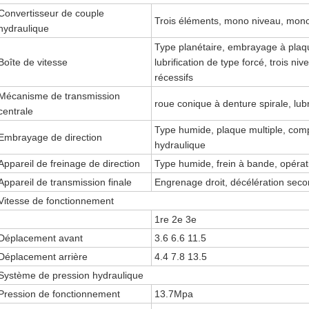
Convertisseur de couple
Trois éléments, mono niveau, mo
hydraulique
Type planétaire, embrayage à plaque
Boîte de vitesse
lubrification de type forcé, trois ni
récessifs
Mécanisme de transmission
roue conique à denture spirale, lubri
centrale
Type humide, plaque multiple, com
Embrayage de direction
hydraulique
Appareil de freinage de direction
Type humide, frein à bande, opérat
Appareil de transmission finale
Engrenage droit, décélération second
Vitesse de fonctionnement
1re 2e 3e
Déplacement avant
3.6 6.6 11.5
Déplacement arrière
4.4 7.8 13.5
Système de pression hydraulique
Pression de fonctionnement
13.7Mpa