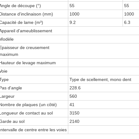
Angle de découpe (°)
55
55
Distance d'inclinaison (mm)
1000
1000
Capacité de lame (m³)
9.2
6.3
Appareil d'ameublissement
Modèle
Epaisseur de creusement
maximum
Hauteur de levage maximum
Voie
Type
Type de scellement, mono dent
Pas d'angle
228.6
Largeur
560
Nombre de plaques (un côté)
41
Longueur de contact au sol
3150
Garde au sol
2140
Intervalle de centre entre les voies