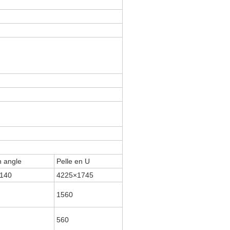
n angle
Pelle en U
140
4225×1745
1560
560