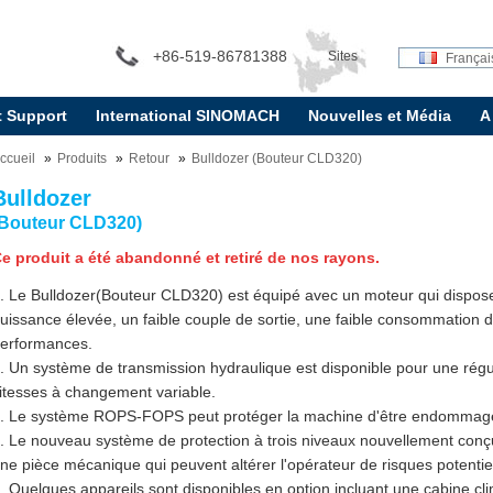
+86-519-86781388
Sites
Françai
t Support
International SINOMACH
Nouvelles et Média
A
internationaux:
ccueil
Produits
Retour
Bulldozer (Bouteur CLD320)
Bulldozer
(Bouteur CLD320)
e produit a été abandonné et retiré de nos rayons.
. Le Bulldozer(Bouteur CLD320) est équipé avec un moteur qui dispose 
uissance élevée, un faible couple de sortie, une faible consommation 
erformances.
. Un système de transmission hydraulique est disponible pour une régu
itesses à changement variable.
. Le système ROPS-FOPS peut protéger la machine d'être endommag
. Le nouveau système de protection à trois niveaux nouvellement conç
ne pièce mécanique qui peuvent altérer l'opérateur de risques potentie
. Quelques appareils sont disponibles en option incluant une cabine cl