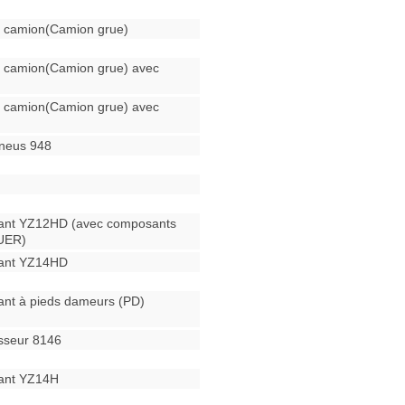
 camion(Camion grue)
 camion(Camion grue) avec
 camion(Camion grue) avec
neus 948
ant YZ12HD (avec composants
UER)
rant YZ14HD
ant à pieds dameurs (PD)
sseur 8146
ant YZ14H