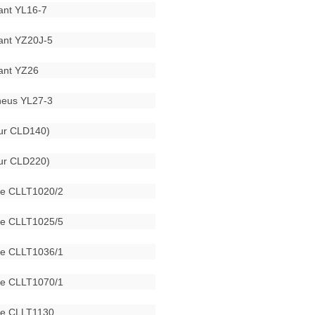
ant YL16-7
ant YZ20J-5
ant YZ26
neus YL27-3
eur CLD140)
eur CLD220)
ue CLLT1020/2
ue CLLT1025/5
ue CLLT1036/1
ue CLLT1070/1
ue CLLT1130