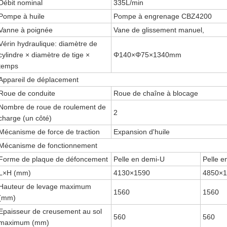
Débit nominal
335L/min
Pompe à huile
Pompe à engrenage CBZ4200
Vanne à poignée
Vane de glissement manuel,
Vérin hydraulique: diamètre de
cylindre × diamètre de tige ×
Φ140×Φ75×1340mm
temps
Appareil de déplacement
Roue de conduite
Roue de chaîne à blocage
Nombre de roue de roulement de
2
charge (un côté)
Mécanisme de force de traction
Expansion d'huile
Mécanisme de fonctionnement
Forme de plaque de défoncement
Pelle en demi-U
Pelle e
L×H (mm)
4130×1590
4850×1
Hauteur de levage maximum
1560
1560
(mm)
Epaisseur de creusement au sol
560
560
maximum (mm)