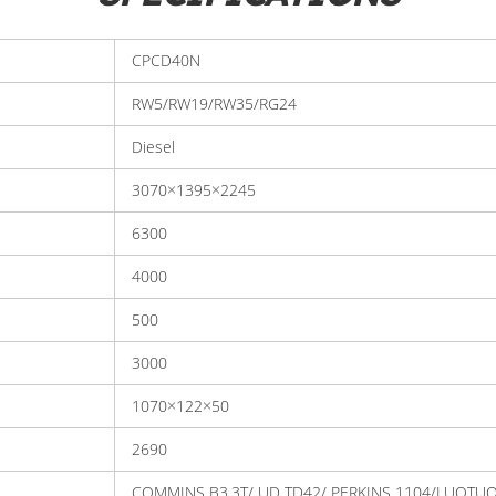
CPCD40N
RW5/RW19/RW35/RG24
Diesel
3070×1395×2245
6300
4000
500
3000
1070×122×50
2690
COMMINS B3.3T/ UD TD42/ PERKINS 1104/LUOTUO