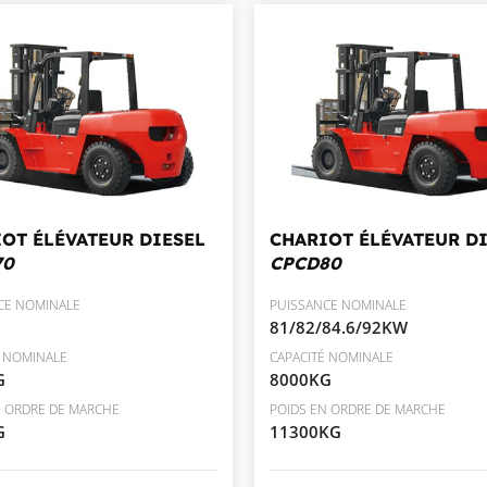
OT ÉLÉVATEUR DIESEL
CHARIOT ÉLÉVATEUR D
70
CPCD80
CE NOMINALE
PUISSANCE NOMINALE
81/82/84.6/92KW
É NOMINALE
CAPACITÉ NOMINALE
G
8000KG
N ORDRE DE MARCHE
POIDS EN ORDRE DE MARCHE
G
11300KG