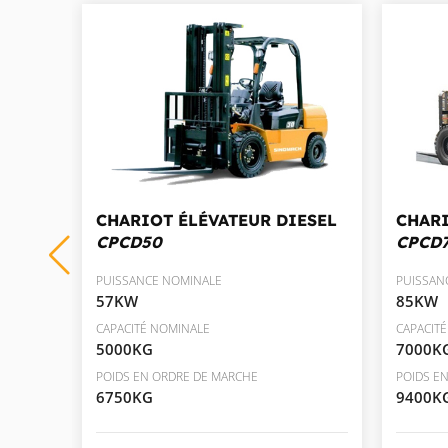
ESEL
CHARIOT ÉLÉVATEUR DIESEL
CHARI
CPCD50
CPCD
PUISSANCE NOMINALE
PUISSAN
57KW
85KW
CAPACITÉ NOMINALE
CAPACIT
5000KG
7000K
POIDS EN ORDRE DE MARCHE
POIDS E
6750KG
9400K