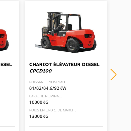
IESEL
CHARIOT ÉLÉVATEUR DIESEL
CHAR
CPCD100
CPCD
PUISSANCE NOMINALE
PUISSA
81/82/84.6/92KW
118
CAPACITÉ NOMINALE
CAPACIT
10000KG
16000
POIDS EN ORDRE DE MARCHE
POIDS E
13000KG
19200