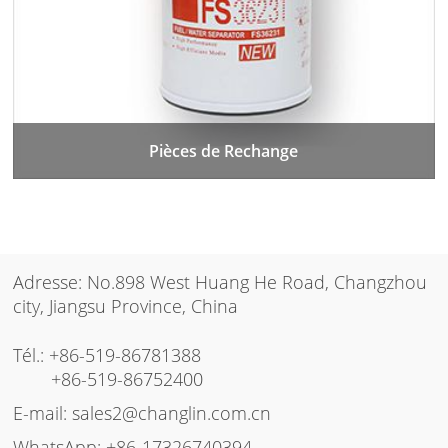
Pièces de Rechange
Adresse: No.898 West Huang He Road, Changzhou
city, Jiangsu Province, China
Tél.:
+86-519-86781388
+86-519-86752400
E-mail:
sales2@changlin.com.cn
WhatsApp:
+86-17326740394