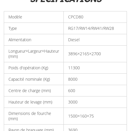
Modèle
CPCD80
Type
RG17/RW14/RW41/RW28
Alimentation
Diesel
Longueur×Largeur×Hauteur
3896×2165×2700
(mm)
Poids d'opération (Kg)
11300
Capacité nominale (Kg)
8000
Centre de charge (mm)
600
Hauteur de levage (mm)
3000
Dimensions de fourche
1500×160×75
(mm)
Rayon de braquage (mm)
3690