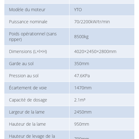
Modèle du moteur
YTO
Puissance nominale
70/2200kW/tr/min
Poids opérationnel (sans
8500kg
ripper)
Dimensions (L×l×H)
4020×2450×2800mm
Garde au sol
350mm
Pression au sol
47.6KPa
Écartement de voie
1470mm
Capacité de dosage
2.1m³
Largeur de la lame
2450mm
Hauteur de la lame
950mm
Hauteur de levage de la
700mm