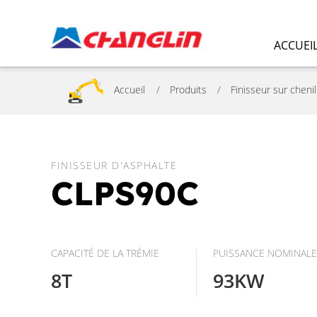
ACCUEI
Accueil
Produits
Finisseur sur chenil
FINISSEUR D'ASPHALTE
CLPS90C
CAPACITÉ DE LA TRÉMIE
PUISSANCE NOMINAL
8T
93KW