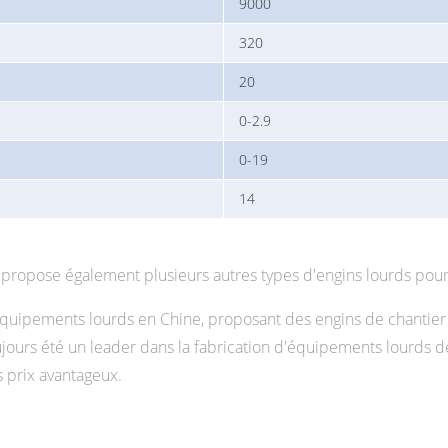
9000
320
20
0-2.9
0-19
14
opose également plusieurs autres types d'engins lourds pour la 
uipements lourds en Chine, proposant des engins de chantier p
urs été un leader dans la fabrication d'équipements lourds de
s prix avantageux.