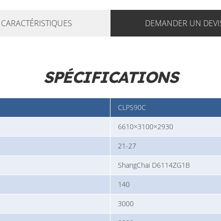
CARACTÉRISTIQUES
DEMANDER UN DEVI
SPÉCIFICATIONS
CLPS90C
6610×3100×2930
21-27
ShangChai D6114ZG1B
140
3000