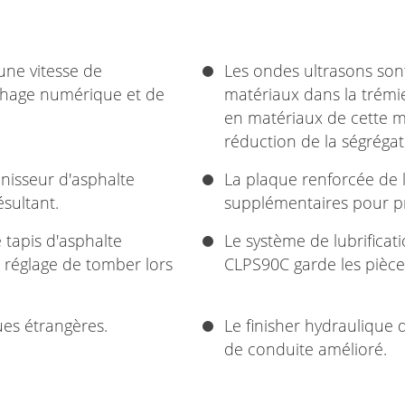
 une vitesse de
Les ondes ultrasons sont
ichage numérique et de
matériaux dans la trémie
en matériaux de cette ma
réduction de la ségréga
inisseur d'asphalte
La plaque renforcée de l
sultant.
supplémentaires pour pr
 tapis d'asphalte
Le système de lubrificati
 réglage de tomber lors
CLPS90C garde les pièces
es étrangères.
Le finisher hydraulique
de conduite amélioré.