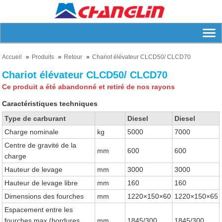
Accueil
Produits
Retour
Chariot élévateur CLCD50/ CLCD70
Chariot élévateur CLCD50/ CLCD70
Ce produit a été abandonné et retiré de nos rayons
Caractéristiques techniques
Type de carburant
Diesel
Diesel
Charge nominale
kg
5000
7000
Centre de gravité de la
mm
600
600
charge
Hauteur de levage
mm
3000
3000
Hauteur de levage libre
mm
160
160
Dimensions des fourches
mm
1220×150×60
1220×150×65
Espacement entre les
fourches max (bordures
mm
1845/300
1845/300