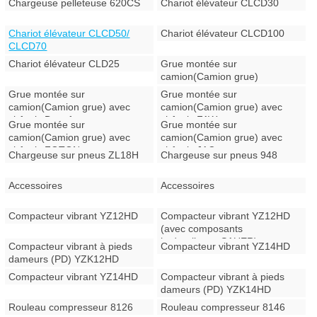
Chargeuse pelleteuse 620CS
Chariot élévateur CLCD30
Chariot élévateur CLCD50/
Chariot élévateur CLCD100
CLCD70
Chariot élévateur CLD25
Grue montée sur
camion(Camion grue)
Grue montée sur
Grue montée sur
camion(Camion grue) avec
camion(Camion grue) avec
châssis Dongfeng
châssis FAW
Grue montée sur
Grue montée sur
camion(Camion grue) avec
camion(Camion grue) avec
châssis FOTON
châssis JAC
Chargeuse sur pneus ZL18H
Chargeuse sur pneus 948
Accessoires
Accessoires
Compacteur vibrant YZ12HD
Compacteur vibrant YZ12HD
(avec composants
hydrauliques SAUER)
Compacteur vibrant à pieds
Compacteur vibrant YZ14HD
dameurs (PD) YZK12HD
Compacteur vibrant YZ14HD
Compacteur vibrant à pieds
dameurs (PD) YZK14HD
Rouleau compresseur 8126
Rouleau compresseur 8146