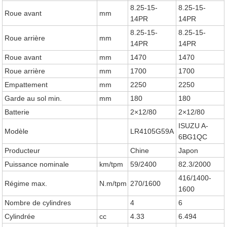
8.25-15-
8.25-15-
Roue avant
mm
14PR
14PR
8.25-15-
8.25-15-
Roue arrière
mm
14PR
14PR
Roue avant
mm
1470
1470
Roue arrière
mm
1700
1700
Empattement
mm
2250
2250
Garde au sol min.
mm
180
180
Batterie
2×12/80
2×12/80
ISUZU A-
Modèle
LR4105G59A
6BG1QC
Producteur
Chine
Japon
Puissance nominale
km/tpm
59/2400
82.3/2000
416/1400-
Régime max.
N.m/tpm
270/1600
1600
Nombre de cylindres
4
6
Cylindrée
cc
4.33
6.494