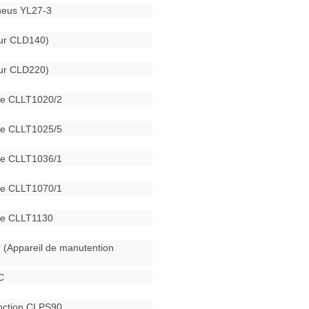
neus YL27-3
eur CLD140)
eur CLD220)
ue CLLT1020/2
ue CLLT1025/5
ue CLLT1036/1
ue CLLT1070/1
ue CLLT1130
r (Appareil de manutention
C
onction CLPS90