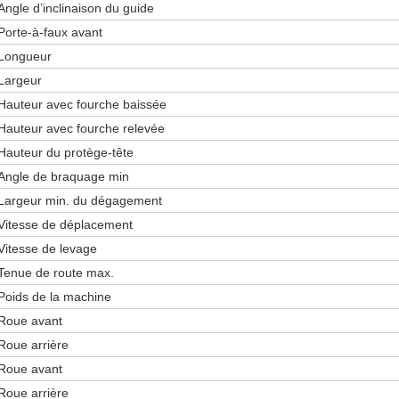
Angle d’inclinaison du guide
Porte-à-faux avant
Longueur
Largeur
Hauteur avec fourche baissée
Hauteur avec fourche relevée
Hauteur du protège-tête
Angle de braquage min
Largeur min. du dégagement
Vitesse de déplacement
Vitesse de levage
Tenue de route max.
Poids de la machine
Roue avant
Roue arrière
Roue avant
Roue arrière