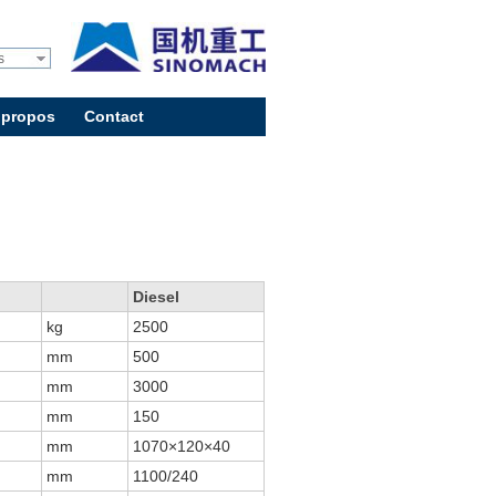
s
 propos
Contact
Diesel
kg
2500
mm
500
mm
3000
mm
150
mm
1070×120×40
mm
1100/240