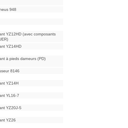
neus 948
ant YZ12HD (avec composants
UER)
rant YZ14HD
ant à pieds dameurs (PD)
sseur 8146
ant YZ14H
ant YL16-7
ant YZ20J-5
ant YZ26