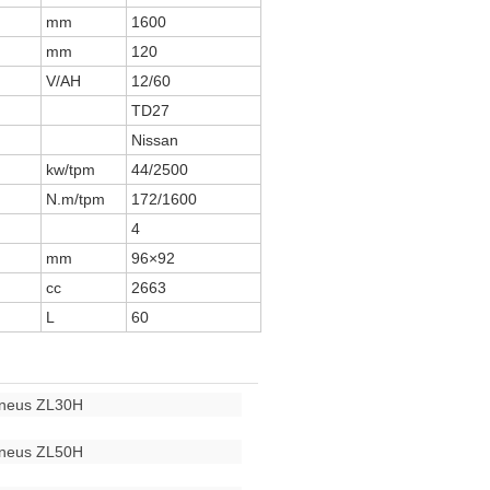
mm
1600
mm
120
V/AH
12/60
TD27
Nissan
kw/tpm
44/2500
N.m/tpm
172/1600
4
mm
96×92
cc
2663
L
60
pneus ZL30H
pneus ZL50H