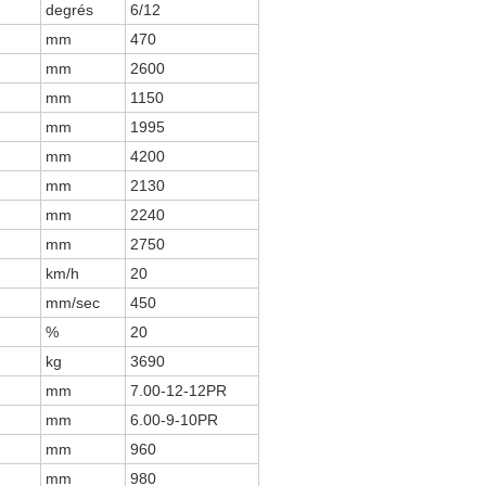
degrés
6/12
mm
470
mm
2600
mm
1150
mm
1995
mm
4200
mm
2130
mm
2240
mm
2750
km/h
20
mm/sec
450
%
20
kg
3690
mm
7.00-12-12PR
mm
6.00-9-10PR
mm
960
mm
980