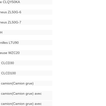
que CLQY50KA
pneus ZL50G-6
pneus ZL50G-7
0H
enilles LTU90
eteuse WZC20
ur CLCD30
ur CLCD100
 camion(Camion grue)
 camion(Camion grue) avec
 camion(Camion grue) avec