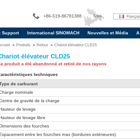
+86-519-86781388
Sites
Françai
t Support
International SINOMACH
Nouvelles et Média
A
internationaux:
ccueil
Produits
Retour
Chariot élévateur CLD25
Chariot élévateur CLD25
e produit a été abandonné et retiré de nos rayons
aractéristiques techniques
Type de carburant
Charge nominale
Centre de gravité de la charge
Hauteur de levage
Hauteur de levage libre
Dimensions des fourches
Espacement entre les fourches max (bordures extérieures).