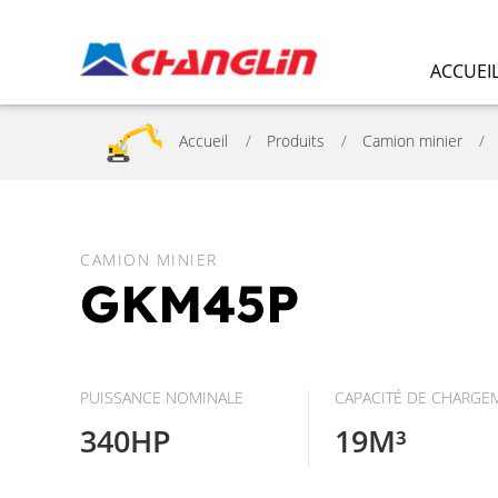
ACCUEI
Accueil
Produits
Camion minier
CAMION MINIER
GKM45P
PUISSANCE NOMINALE
CAPACITÉ DE CHARGE
340HP
19M³