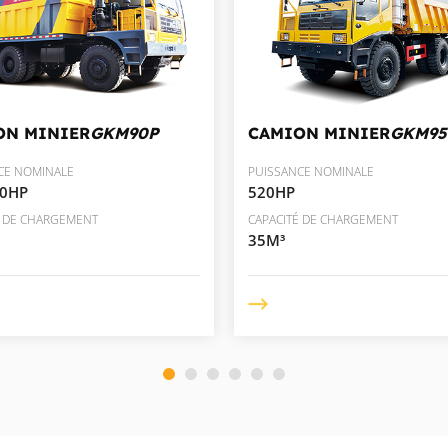
ON MINIER
GKM90P
CAMION MINIER
GKM95
CE NOMINALE
PUISSANCE NOMINALE
80HP
520HP
É DE CHARGEMENT
CAPACITÉ DE CHARGEMENT
35M³