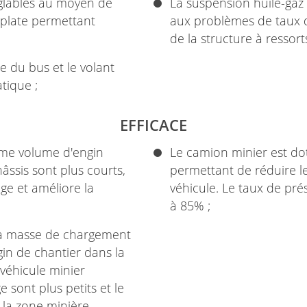
réglables au moyen de
La suspension huile-ga
e plate permettant
aux problèmes de taux d
de la structure à ressort
e du bus et le volant
tique ;
EFFICACE
me volume d'engin
Le camion minier est dot
âssis sont plus courts,
permettant de réduire l
ge et améliore la
véhicule. Le taux de pré
à 85% ;
 la masse de chargement
gin de chantier dans la
 véhicule minier
e sont plus petits et le
 la zone minière.