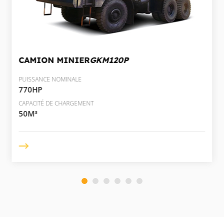
CAMION MINIER
GKM120P
PUISSANCE NOMINALE
770HP
CAPACITÉ DE CHARGEMENT
50M³