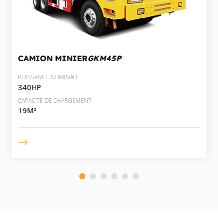
CAMION MINIER
GKM45P
PUISSANCE NOMINALE
340HP
CAPACITÉ DE CHARGEMENT
19M³