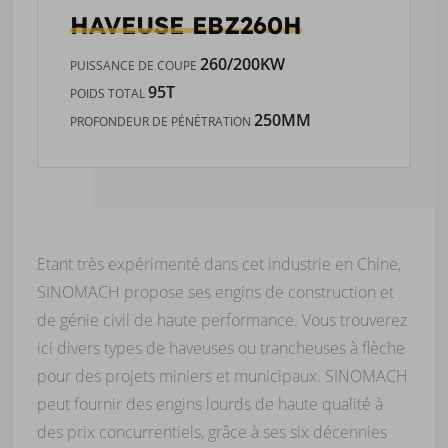
HAVEUSE
EBZ260H
260/200KW
PUISSANCE DE COUPE
95T
POIDS TOTAL
250MM
PROFONDEUR DE PÉNÉTRATION
Etant très expérimenté dans cet industrie en Chine,
SINOMACH propose ses engins de construction et
de génie civil de haute performance. Vous trouverez
ici divers types de haveuses ou trancheuses à flèche
pour des projets miniers et municipaux. SINOMACH
peut fournir des engins lourds de haute qualité à
des prix concurrentiels, grâce à ses six décennies