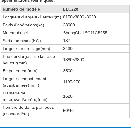
Spécifications techniques:
Numéro de modèle
LLC228
Longueur×Largeur×Hauteur(m)
8150×3800×3650
Poids d'opérations(kg)
28000
Moteur diesel
ShangChai SC11CB255
Sortie nominale(KW)
187
Largeur de profilage(mm)
3430
Hauteur×largeur de lame de
1880×3800
bouteur(mm)
Empattement(mm)
3500
Largeur d'empattement
1195/970
(avant/arrière)(mm)
Diamètre de
1620
roue(avant/arrière)(mm)
Nombre de dents par roues
50/40
(avant/arrière)