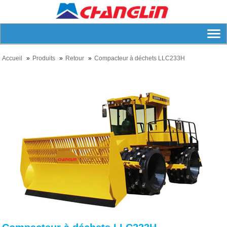
Accueil
Produits
Retour
Compacteur à déchets LLC233H