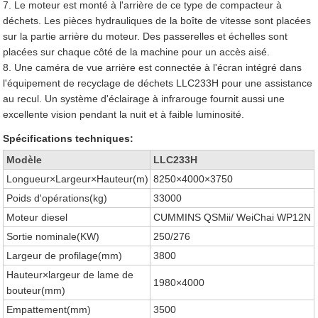
7. Le moteur est monté à l'arrière de ce type de compacteur à
déchets. Les pièces hydrauliques de la boîte de vitesse sont placées
sur la partie arrière du moteur. Des passerelles et échelles sont
placées sur chaque côté de la machine pour un accès aisé.
8. Une caméra de vue arrière est connectée à l'écran intégré dans
l'équipement de recyclage de déchets LLC233H pour une assistance
au recul. Un système d'éclairage à infrarouge fournit aussi une
excellente vision pendant la nuit et à faible luminosité.
Spécifications techniques:
Modèle
LLC233H
Longueur×Largeur×Hauteur(m)
8250×4000×3750
Poids d'opérations(kg)
33000
Moteur diesel
CUMMINS QSMii/ WeiChai WP12N
Sortie nominale(KW)
250/276
Largeur de profilage(mm)
3800
Hauteur×largeur de lame de
1980×4000
bouteur(mm)
Empattement(mm)
3500