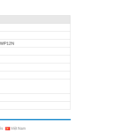
i WP12N
ês
Việt Nam