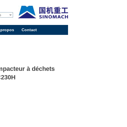
s
 propos
Contact
pacteur à déchets
C230H