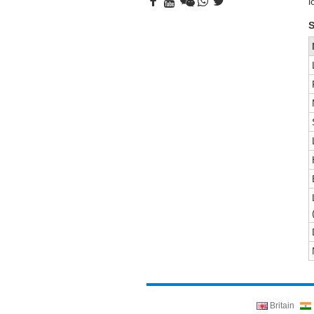
l
S
Britain