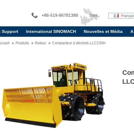
+86-519-86781388
Sites
Françai
t Support
International SINOMACH
Nouvelles et Média
A
internationaux:
ccueil
Produits
Retour
Compacteur à déchets LLC230H
Com
LL