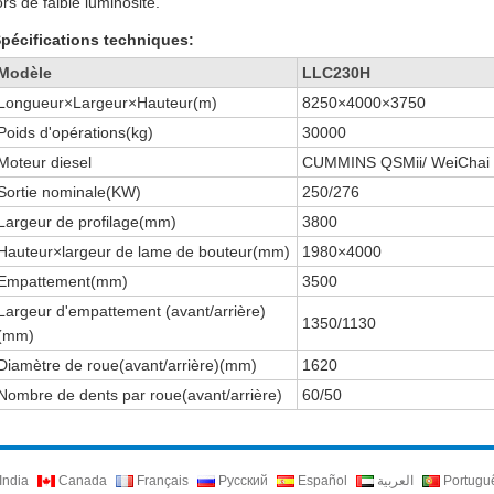
ors de faible luminosité.
pécifications techniques:
Modèle
LLC230H
Longueur×Largeur×Hauteur(m)
8250×4000×3750
Poids d'opérations(kg)
30000
Moteur diesel
CUMMINS QSMii/ WeiCha
Sortie nominale(KW)
250/276
Largeur de profilage(mm)
3800
Hauteur×largeur de lame de bouteur(mm)
1980×4000
Empattement(mm)
3500
Largeur d'empattement (avant/arrière)
1350/1130
(mm)
Diamètre de roue(avant/arrière)(mm)
1620
Nombre de dents par roue(avant/arrière)
60/50
India
Canada
Français
Русский
Español
العربية
Portugu