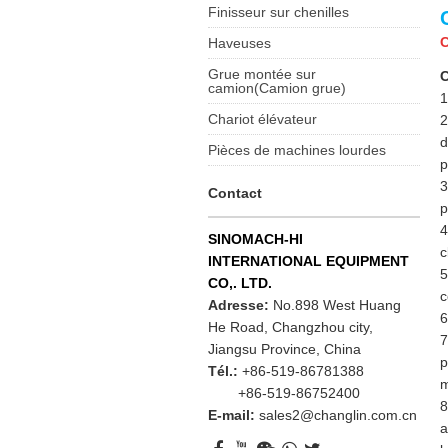
Finisseur sur chenilles
C
Haveuses
Grue montée sur
C
camion(Camion grue)
1
Chariot élévateur
2
d
Pièces de machines lourdes
p
3
Contact
p
4
SINOMACH-HI
c
INTERNATIONAL EQUIPMENT
5
CO,. LTD.
c
Adresse:
No.898 West Huang
6
He Road, Changzhou city,
7
Jiangsu Province, China
p
Tél.:
+86-519-86781388
m
+86-519-86752400
8
E-mail:
sales2@changlin.com.cn
a