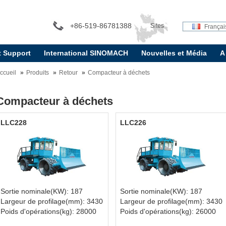
+86-519-86781388
Sites
Françai
t Support
International SINOMACH
Nouvelles et Média
A
internationaux:
ccueil
Produits
Retour
Compacteur à déchets
Compacteur à déchets
LLC228
LLC226
Sortie nominale(KW): 187
Sortie nominale(KW): 187
Largeur de profilage(mm): 3430
Largeur de profilage(mm): 3430
Poids d'opérations(kg): 28000
Poids d'opérations(kg): 26000