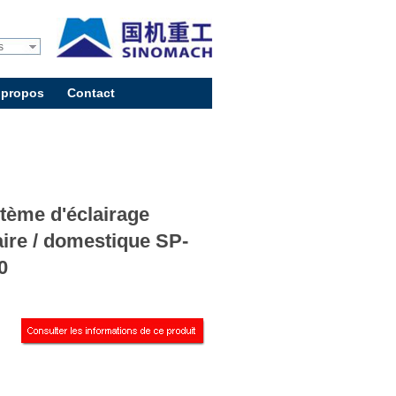
s
 propos
Contact
0
tème d'éclairage
aire / domestique SP-
0