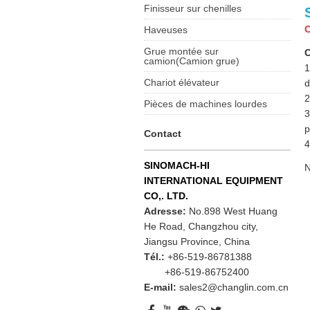
Finisseur sur chenilles
C
Haveuses
Grue montée sur
C
camion(Camion grue)
1
Chariot élévateur
d
2
Pièces de machines lourdes
3
p
Contact
4
SINOMACH-HI
N
INTERNATIONAL EQUIPMENT
CO,. LTD.
Adresse:
No.898 West Huang
He Road, Changzhou city,
Jiangsu Province, China
Tél.:
+86-519-86781388
+86-519-86752400
E-mail:
sales2@changlin.com.cn