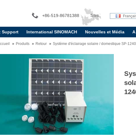
+86-519-86781388
Sites
Françai
t Support
International SINOMACH
Nouvelles et Média
A
internationaux:
ccueil
Produits
Retour
Système d'éclairage solaire / domestique SP-124
Sys
sol
124