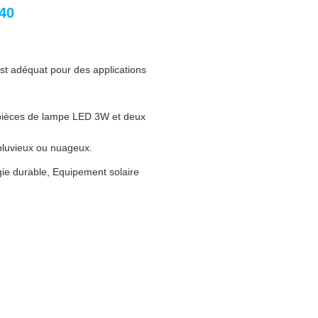
240
t adéquat pour des applications
x pièces de lampe LED 3W et deux
 pluvieux ou nuageux.
rgie durable, Equipement solaire