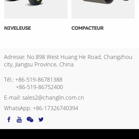
NIVELEUSE
COMPACTEUR
Adresse: No.898 West Huang He Road, Changzhou
city, Jiangsu Province, China
Tél.:
+86-519-86781388
+86-519-86752400
E-mail:
sales2@changlin.com.cn
WhatsApp:
+86-17326740394
