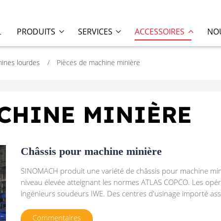
L
PRODUITS
SERVICES
ACCESSOIRES
NOU
ines lourdes
Pièces de machine minière
ACHINE MINIÈRE
Châssis pour machine minière
SINOMACH produit une variété de châssis pour machine mini
niveau élevée atteignant les normes ATLAS COPCO. Les opér
ingénieurs soudeurs IWE. Des centres d'usinage importé assur
Commentaires