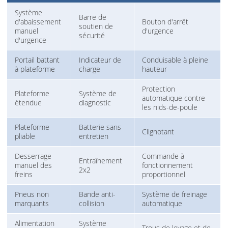
Système
Barre de
d'abaissement
Bouton d'arrêt
soutien de
manuel
d'urgence
sécurité
d'urgence
Portail battant
Indicateur de
Conduisable à pleine
à plateforme
charge
hauteur
Protection
Plateforme
Système de
automatique contre
étendue
diagnostic
les nids-de-poule
Plateforme
Batterie sans
Clignotant
pliable
entretien
Desserrage
Commande à
Entraînement
manuel des
fonctionnement
2x2
freins
proportionnel
Pneus non
Bande anti-
Système de freinage
marquants
collision
automatique
Alimentation
Système
Trous de levage et de