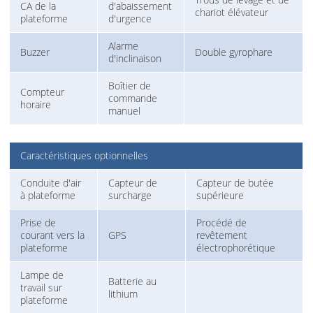
CA de la
d'abaissement
chariot élévateur
plateforme
d'urgence
Alarme
Buzzer
Double gyrophare
d'inclinaison
Boîtier de
Compteur
commande
horaire
manuel
Caractéristiques optionnelles
Conduite d'air
Capteur de
Capteur de butée
à plateforme
surcharge
supérieure
Prise de
Procédé de
courant vers la
GPS
revêtement
plateforme
électrophorétique
Lampe de
Batterie au
travail sur
lithium
plateforme