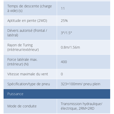
Temps de descente (charge
11
à vide) (s)
Aptitude en pente (2WD)
25%
Dévers autorisé (frontal /
3°/1.5°
latéral)
Rayon de Turing
0.8m/1.56m
(intérieur/extérieur)
Force latérale max.
400
(intérieur) (N)
Vitesse maximale du vent
0
Spécification/type de pneu
323×100mm/ pneu plein
Puissance
Transmission hydraulique/
Mode de conduite
électrique, 2RM×2RD