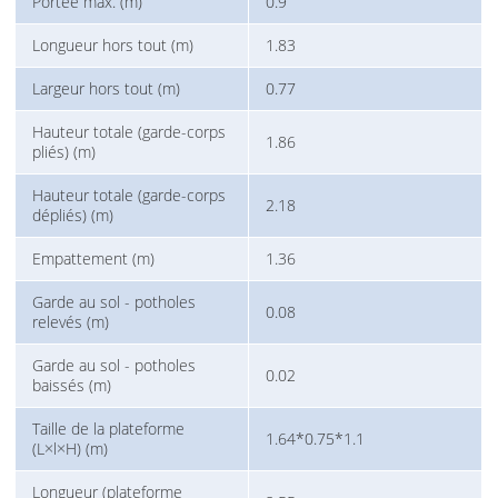
Portée max. (m)
0.9
Longueur hors tout (m)
1.83
Largeur hors tout (m)
0.77
Hauteur totale (garde-corps
1.86
pliés) (m)
Hauteur totale (garde-corps
2.18
dépliés) (m)
Empattement (m)
1.36
Garde au sol - potholes
0.08
relevés (m)
Garde au sol - potholes
0.02
baissés (m)
Taille de la plateforme
1.64*0.75*1.1
(L×l×H) (m)
Longueur (plateforme