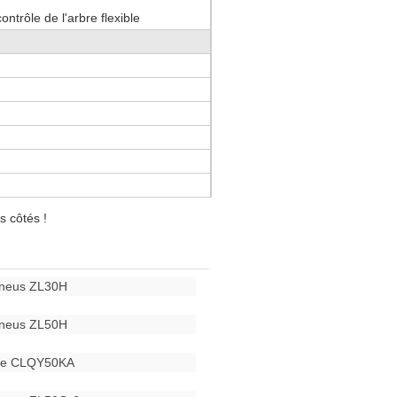
ontrôle de l'arbre flexible
s côtés !
pneus ZL30H
pneus ZL50H
que CLQY50KA