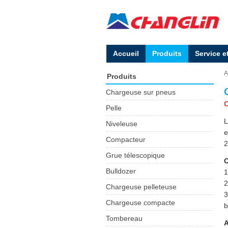
Accueil
Produits
Service e
A
Produits
Chargeuse sur pneus
C
Pelle
L
Niveleuse
e
Compacteur
2
Grue télescopique
C
Bulldozer
1
2
Chargeuse pelleteuse
3
Chargeuse compacte
b
Tombereau
A