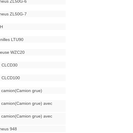
pneus ZL50G-6
pneus ZL50G-7
0H
enilles LTU90
eteuse WZC20
ur CLCD30
ur CLCD100
 camion(Camion grue)
 camion(Camion grue) avec
 camion(Camion grue) avec
neus 948