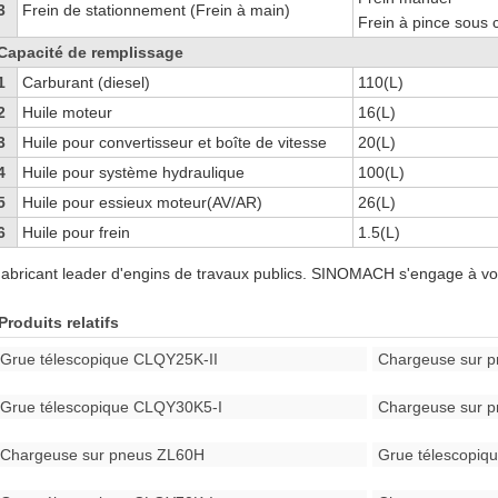
3
Frein de stationnement (Frein à main)
Frein à pince sous c
Capacité de remplissage
1
Carburant (diesel)
110(L)
2
Huile moteur
16(L)
3
Huile pour convertisseur et boîte de vitesse
20(L)
4
Huile pour système hydraulique
100(L)
5
Huile pour essieux moteur(AV/AR)
26(L)
6
Huile pour frein
1.5(L)
abricant leader d'engins de travaux publics. SINOMACH s'engage à vo
Produits relatifs
Grue télescopique CLQY25K-II
Chargeuse sur 
Grue télescopique CLQY30K5-I
Chargeuse sur 
Chargeuse sur pneus ZL60H
Grue télescopi