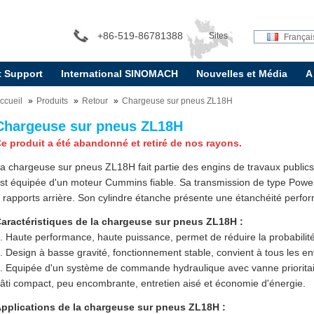
+86-519-86781388
Sites
Françai
t Support
International SINOMACH
Nouvelles et Média
A
internationaux:
ccueil
Produits
Retour
Chargeuse sur pneus ZL18H
Chargeuse sur pneus ZL18H
e produit a été abandonné et retiré de nos rayons.
a chargeuse sur pneus ZL18H fait partie des engins de travaux publics t
st équipée d'un moteur Cummins fiable. Sa transmission de type Powers
 rapports arrière. Son cylindre étanche présente une étanchéité perform
aractéristiques de la chargeuse sur pneus ZL18H :
. Haute performance, haute puissance, permet de réduire la probabilit
. Design à basse gravité, fonctionnement stable, convient à tous les en
. Equipée d'un système de commande hydraulique avec vanne prioritai
âti compact, peu encombrante, entretien aisé et économie d'énergie.
pplications de la chargeuse sur pneus ZL18H :