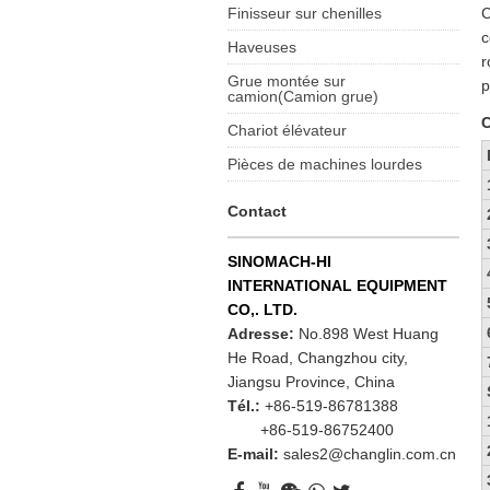
Finisseur sur chenilles
C
c
Haveuses
r
Grue montée sur
p
camion(Camion grue)
C
Chariot élévateur
Pièces de machines lourdes
Contact
SINOMACH-HI
INTERNATIONAL EQUIPMENT
CO,. LTD.
Adresse:
No.898 West Huang
He Road, Changzhou city,
Jiangsu Province, China
Tél.:
+86-519-86781388
+86-519-86752400
E-mail:
sales2@changlin.com.cn