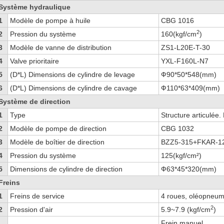
Système hydraulique
1
Modèle de pompe à huile
CBG 1016
2
2
Pression du système
160(kgf/cm
)
3
Modèle de vanne de distribution
ZS1-L20E-T-30
4
Valve prioritaire
YXL-F160L-N7
5
(D*L) Dimensions de cylindre de levage
Ф90*50*548(mm)
6
(D*L) Dimensions de cylindre de cavage
Ф110*63*409(mm)
Système de direction
1
Type
Structure articulée.
2
Modèle de pompe de direction
CBG 1032
3
Modèle de boîtier de direction
BZZ5-315+FKAR-1
4
Pression du système
125(kgf/cm²)
5
Dimensions de cylindre de direction
Ф63*45*320(mm)
Freins
1
Freins de service
4 roues, oléopneuma
2
2
Pression d'air
5.9~7.9 (kgf/cm
)
Frein manuel