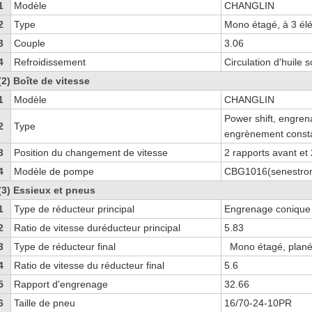
1
Modèle
CHANGLIN
2
Type
Mono étagé, à 3 él
3
Couple
3.06
4
Refroidissement
Circulation d'huile 
(2) Boîte de vitesse
1
Modèle
CHANGLIN
Power shift, engren
2
Type
engrènement const
3
Position du changement de vitesse
2 rapports avant et 
4
Modèle de pompe
CBG1016(senestro
(3) Essieux et pneus
1
Type de réducteur principal
Engrenage conique 
2
Ratio de vitesse duréducteur principal
5.83
3
Type de réducteur final
Mono étagé, plané
4
Ratio de vitesse du réducteur final
5.6
5
Rapport d'engrenage
32.66
6
Taille de pneu
16/70-24-10PR