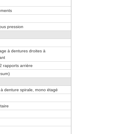
éments
sous pression
age à dentures droites à
ant
2 rapports arrière
rsum)
à denture spirale, mono étagé
taire