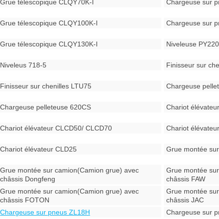
Grue télescopique CLQY70K-I
Chargeuse sur 
Grue télescopique CLQY100K-I
Chargeuse sur 
Grue télescopique CLQY130K-I
Niveleuse PY22
Niveleus 718-5
Finisseur sur ch
Finisseur sur chenilles LTU75
Chargeuse pell
Chargeuse pelleteuse 620CS
Chariot élévate
Chariot élévateur CLCD50/ CLCD70
Chariot élévate
Chariot élévateur CLD25
Grue montée sur
Grue montée sur camion(Camion grue) avec
Grue montée sur
châssis Dongfeng
châssis FAW
Grue montée sur camion(Camion grue) avec
Grue montée sur
châssis FOTON
châssis JAC
Chargeuse sur pneus ZL18H
Chargeuse sur p