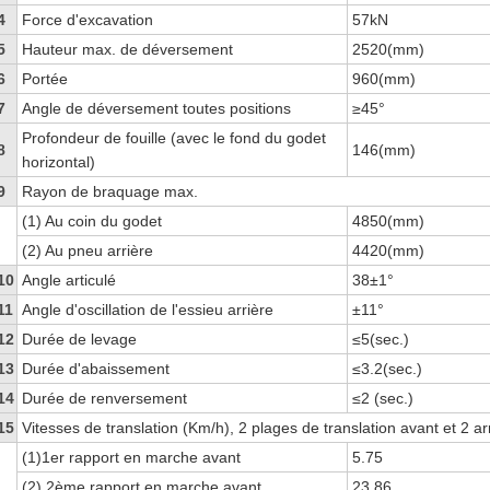
4
Force d'excavation
57kN
5
Hauteur max. de déversement
2520(mm)
6
Portée
960(mm)
7
Angle de déversement toutes positions
≥45°
Profondeur de fouille (avec le fond du godet
8
146(mm)
horizontal)
9
Rayon de braquage max.
(1) Au coin du godet
4850(mm)
(2) Au pneu arrière
4420(mm)
10
Angle articulé
38±1°
11
Angle d'oscillation de l'essieu arrière
±11°
12
Durée de levage
≤5(sec.)
13
Durée d'abaissement
≤3.2(sec.)
14
Durée de renversement
≤2 (sec.)
15
Vitesses de translation (Km/h), 2 plages de translation avant et 2 ar
(1)1er rapport en marche avant
5.75
(2) 2ème rapport en marche avant
23.86