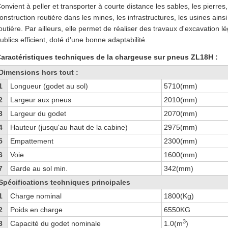
onvient à peller et transporter à courte distance les sables, les pierres
onstruction routière dans les mines, les infrastructures, les usines ains
outière. Par ailleurs, elle permet de réaliser des travaux d'excavation 
ublics efficient, doté d'une bonne adaptabilité.
aractéristiques techniques de la chargeuse sur pneus ZL18H :
Dimensions hors tout :
1
Longueur (godet au sol)
5710(mm)
2
Largeur aux pneus
2010(mm)
3
Largeur du godet
2070(mm)
4
Hauteur (jusqu'au haut de la cabine)
2975(mm)
5
Empattement
2300(mm)
6
Voie
1600(mm)
7
Garde au sol min.
342(mm)
Spécifications techniques principales
1
Charge nominal
1800(Kg)
2
Poids en charge
6550KG
3
3
Capacité du godet nominale
1.0(m
)