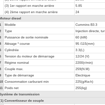
(3) 1er rapport en marche arrière
5.85
(4) 2ème rapport en marche arrière
24
Moteur diesel
1
Modèle
Cummins B3.3
2
Type
Injection directe, t
3
Puissance de sortie nominale
60 (kW)
4
Alésage * course
95 /115(mm)
5
Cylindrée
3.3(L)
6
Tension du moteur de démarrage
12/24 (V)
7
Régime nominal
2200(r/min)
8
Couple max.
259(N.M)
9
Type de démarrage
Electrique
10
Consommation carburant min
225(g/Kw.h)
11
Poids net
255(kg)
Système de transmission
(1) Convertisseur de couple