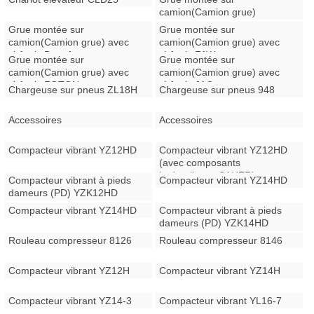
camion(Camion grue)
Grue montée sur
Grue montée sur
camion(Camion grue) avec
camion(Camion grue) avec
châssis Dongfeng
châssis FAW
Grue montée sur
Grue montée sur
camion(Camion grue) avec
camion(Camion grue) avec
châssis FOTON
châssis JAC
Chargeuse sur pneus ZL18H
Chargeuse sur pneus 948
Accessoires
Accessoires
Compacteur vibrant YZ12HD
Compacteur vibrant YZ12HD
(avec composants
hydrauliques SAUER)
Compacteur vibrant à pieds
Compacteur vibrant YZ14HD
dameurs (PD) YZK12HD
Compacteur vibrant YZ14HD
Compacteur vibrant à pieds
dameurs (PD) YZK14HD
Rouleau compresseur 8126
Rouleau compresseur 8146
Compacteur vibrant YZ12H
Compacteur vibrant YZ14H
Compacteur vibrant YZ14-3
Compacteur vibrant YL16-7