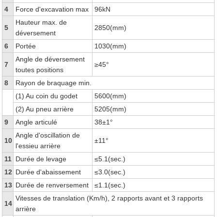
4
Force d'excavation max
96kN
Hauteur max. de
5
2850(mm)
déversement
6
Portée
1030(mm)
Angle de déversement
7
≥45°
toutes positions
8
Rayon de braquage min.
(1) Au coin du godet
5600(mm)
(2) Au pneu arrière
5205(mm)
9
Angle articulé
38±1°
Angle d'oscillation de
10
±11°
l'essieu arrière
11
Durée de levage
≤5.1(sec.)
12
Durée d'abaissement
≤3.0(sec.)
13
Durée de renversement
≤1.1(sec.)
Vitesses de translation (Km/h), 2 rapports avant et 3 rapports
14
arrière