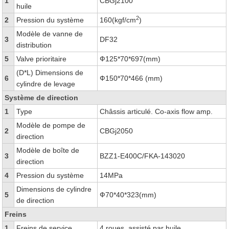
1
CBGj2100
huile
2
2
Pression du système
160(kgf/cm
)
Modèle de vanne de
3
DF32
distribution
5
Valve prioritaire
Ф125*70*697(mm)
(D*L) Dimensions de
6
Ф150*70*466 (mm)
cylindre de levage
Système de direction
1
Type
Châssis articulé. Co-axis flow amp.
Modèle de pompe de
2
CBGj2050
direction
Modèle de boîte de
3
BZZ1-E400C/FKA-143020
direction
4
Pression du système
14MPa
Dimensions de cylindre
5
Ф70*40*323(mm)
de direction
Freins
1
Freins de service
4 roues, assisté par huile