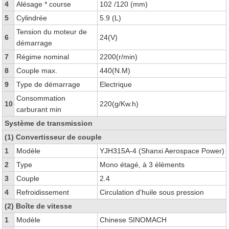
4
Alésage * course
102 /120 (mm)
5
Cylindrée
5.9 (L)
Tension du moteur de
6
24(V)
démarrage
7
Régime nominal
2200(r/min)
8
Couple max.
440(N.M)
9
Type de démarrage
Electrique
Consommation
10
220(g/Kw.h)
carburant min
Système de transmission
(1) Convertisseur de couple
1
Modèle
YJH315A-4 (Shanxi Aerospace Power)
2
Type
Mono étagé, à 3 éléments
3
Couple
2.4
4
Refroidissement
Circulation d'huile sous pression
(2) Boîte de vitesse
1
Modèle
Chinese SINOMACH