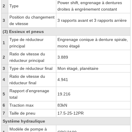
Power shift, engrenage à dentures
2
Type
droites à engrènement constant
Position du changement
3
3 rapports avant et 3 rapports arrière
de vitesse
(3) Essieux et pneus
Type de réducteur
Engrenage conique à denture spirale,
1
principal
mono étagé
Ratio de vitesse du
2
3.889
réducteur principal
3
Type de réducteur final
Mon étagé, planétaire
Ratio de vitesse du
4
4.941
réducteur final
Rapport d'engrenage
5
19.216
total
6
Traction max
83kN
7
Taille de pneu
17.5-25-12PR
Système hydraulique
Modèle de pompe à