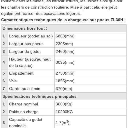
routière dans les mines, les infrastructures, les usines ainsi que sur
les chantiers de construction routière. Mise à part cela, elle peut
également réaliser des excavations légères.
Caractéristiques techniques de la chargeuse sur pneus ZL30H :
Dimensions hors tout :
1
Longueur (godet au sol)
6863(mm)
2
Largeur aux pneus
2305mm)
3
Largeur du godet
2460(mm)
Hauteur (jusqu'au haut
4
3095(mm)
de la cabine)
5
Empattement
2750(mm)
6
Voie
1855(mm)
7
Garde au sol min.
370(mm)
Spécifications techniques principales
1
Charge nominal
3000(Kg)
2
Poids en charge
10200KG
Capacité du godet
3
3
1.7(m
)
nominale