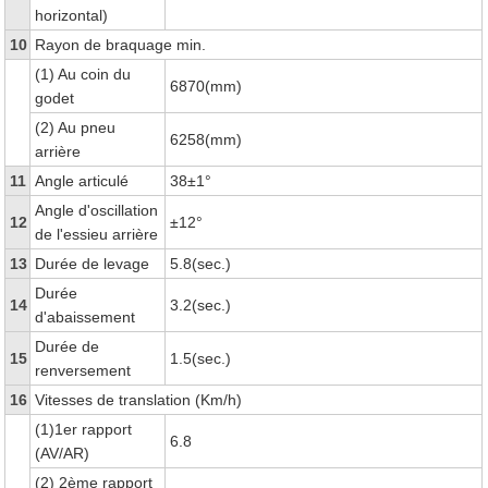
horizontal)
10
Rayon de braquage min.
(1) Au coin du
6870(mm)
godet
(2) Au pneu
6258(mm)
arrière
11
Angle articulé
38±1°
Angle d'oscillation
12
±12°
de l'essieu arrière
13
Durée de levage
5.8(sec.)
Durée
14
3.2(sec.)
d'abaissement
Durée de
15
1.5(sec.)
renversement
16
Vitesses de translation (Km/h)
(1)1er rapport
6.8
(AV/AR)
(2) 2ème rapport