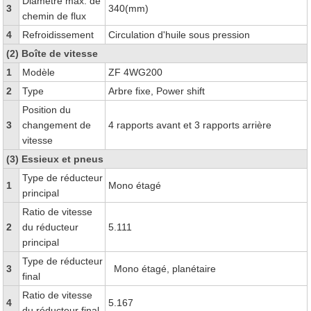
Diamètre max. de
3
340(mm)
chemin de flux
4
Refroidissement
Circulation d'huile sous pression
(2) Boîte de vitesse
1
Modèle
ZF 4WG200
2
Type
Arbre fixe, Power shift
Position du
3
changement de
4 rapports avant et 3 rapports arrière
vitesse
(3) Essieux et pneus
Type de réducteur
1
Mono étagé
principal
Ratio de vitesse
2
du réducteur
5.111
principal
Type de réducteur
3
Mono étagé, planétaire
final
Ratio de vitesse
4
5.167
du réducteur final