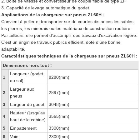
2. Boîte de vitesse et convertisseur de couple fiable de type ZF
3. Capacité de levage automatique du godet
Applications de la chargeuse sur pneus ZL60H :
Convient à peller et transporter sur de courtes distances les sables,
les pierres, les minerais ou les matériaux de construction routière.
Par ailleurs, elle permet d'accomplir des travaux d'excavation légère.
C'est un engin de travaux publics efficient, doté d'une bonne
adaptabilité.
Caractéristiques techniques de la chargeuse sur pneus ZL60H :
Dimensions hors tout :
Longueur (godet
1
8280(mm)
au sol)
Largeur aux
2
2897(mm)
pneus
3
Largeur du godet
3048(mm)
Hauteur (jusqu'au
4
3565(mm)
haut de la cabine)
5
Empattement
3300(mm)
6
Voie
2300(mm)