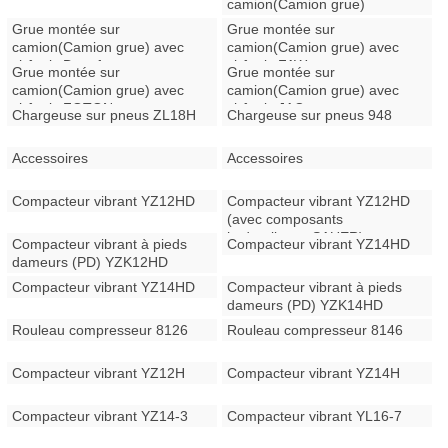
camion(Camion grue)
Grue montée sur
Grue montée sur
camion(Camion grue) avec
camion(Camion grue) avec
châssis Dongfeng
châssis FAW
Grue montée sur
Grue montée sur
camion(Camion grue) avec
camion(Camion grue) avec
châssis FOTON
châssis JAC
Chargeuse sur pneus ZL18H
Chargeuse sur pneus 948
Accessoires
Accessoires
Compacteur vibrant YZ12HD
Compacteur vibrant YZ12HD
(avec composants
hydrauliques SAUER)
Compacteur vibrant à pieds
Compacteur vibrant YZ14HD
dameurs (PD) YZK12HD
Compacteur vibrant YZ14HD
Compacteur vibrant à pieds
dameurs (PD) YZK14HD
Rouleau compresseur 8126
Rouleau compresseur 8146
Compacteur vibrant YZ12H
Compacteur vibrant YZ14H
Compacteur vibrant YZ14-3
Compacteur vibrant YL16-7