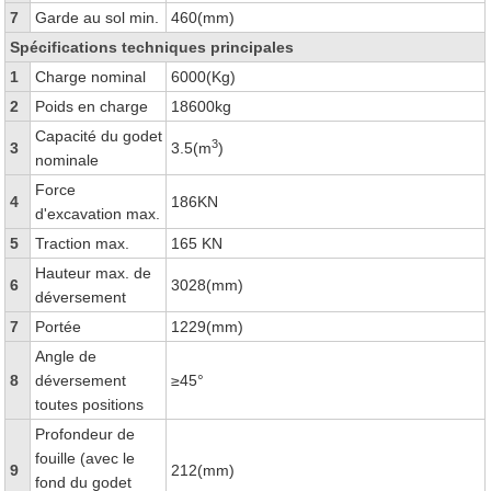
7
Garde au sol min.
460(mm)
Spécifications techniques principales
1
Charge nominal
6000(Kg)
2
Poids en charge
18600kg
Capacité du godet
3
3
3.5(m
)
nominale
Force
4
186KN
d'excavation max.
5
Traction max.
165 KN
Hauteur max. de
6
3028(mm)
déversement
7
Portée
1229(mm)
Angle de
8
déversement
≥45°
toutes positions
Profondeur de
fouille (avec le
9
212(mm)
fond du godet