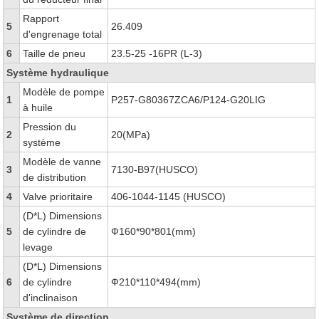
Rapport
5
26.409
d'engrenage total
6
Taille de pneu
23.5-25 -16PR (L-3)
Système hydraulique
Modèle de pompe
1
P257-G80367ZCA6/P124-G20LIG
à huile
Pression du
2
20(MPa)
système
Modèle de vanne
3
7130-B97(HUSCO)
de distribution
4
Valve prioritaire
406-1044-1145 (HUSCO)
(D*L) Dimensions
5
de cylindre de
Ф160*90*801(mm)
levage
(D*L) Dimensions
6
de cylindre
Ф210*110*494(mm)
d'inclinaison
Système de direction