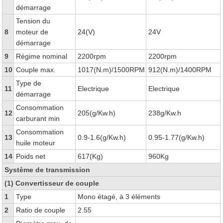
démarrage
Tension du
8
moteur de
24(V)
24V
démarrage
9
Régime nominal
2200rpm
2200rpm
10
Couple max.
1017(N.m)/1500RPM
912(N.m)/1400RPM
Type de
11
Electrique
Electrique
démarrage
Consommation
12
205(g/Kw.h)
238g/Kw.h
carburant min
Consommation
13
0.9-1.6(g/Kw.h)
0.95-1.77(g/Kw.h)
huile moteur
14
Poids net
617(Kg)
960Kg
Système de transmission
(1) Convertisseur de couple
1
Type
Mono étagé, à 3 éléments
2
Ratio de couple
2.55