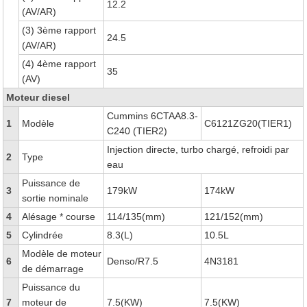
12.2
(AV/AR)
(3) 3ème rapport
24.5
(AV/AR)
(4) 4ème rapport
35
(AV)
Moteur diesel
Cummins 6CTAA8.3-
1
Modèle
C6121ZG20(TIER1)
C240 (TIER2)
Injection directe, turbo chargé, refroidi par
2
Type
eau
Puissance de
3
179kW
174kW
sortie nominale
4
Alésage * course
114/135(mm)
121/152(mm)
5
Cylindrée
8.3(L)
10.5L
Modèle de moteur
6
Denso/R7.5
4N3181
de démarrage
Puissance du
7
moteur de
7.5(KW)
7.5(KW)