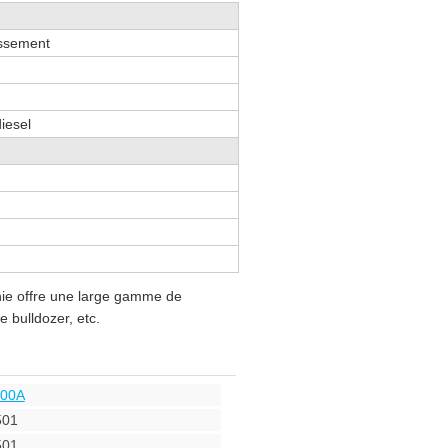
assement
iesel
nie offre une large gamme de
 bulldozer, etc.
000A
501
501