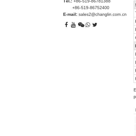
Tél.:
+86-519-86781388
+86-519-86752400
E-mail:
sales2@changlin.com.cn
E
p