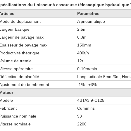
pécifications du finisseur à essoreuse télescopique hydrauliqu
Articles
Paramètres
Mode de déplacement
A pneumatique
Largeur basique
2.5m
Largeur de pavage max
6.0m
Epaisseur de pavage max
150mm
Productivité théorique
400t/h
Volume de trémie
12t
Vitesse opératoire
0-10m/min
Déflection de planéité
Longitudinale 5mm/3m, Hori
Ajustement de bombement
-1% - +3%
Moteur
Modèle
4BTA3.9-C125
Fabricant
Cummins
Puissance nominale
93
Vitesse nominale
2200