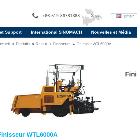
+86-519-86781388
Sites
Britain
 et Support
International SINOMACH
Nouvelles et Média
internationaux:
ccueil
Produits
Retour
Finisseurs
Finisseur WTL6000A
Fin
Finisseur WTL6000A