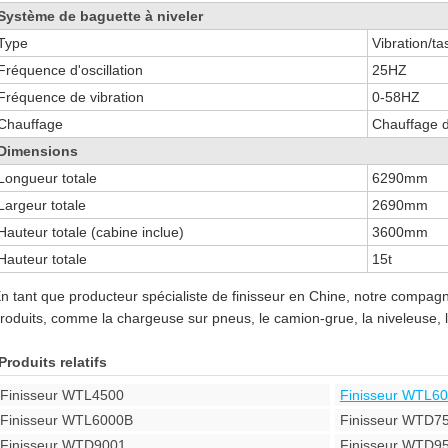
Système de baguette à niveler
Type
Vibration/t
Fréquence d'oscillation
25HZ
Fréquence de vibration
0-58HZ
Chauffage
Chauffage d
Dimensions
Longueur totale
6290mm
Largeur totale
2690mm
Hauteur totale (cabine inclue)
3600mm
Hauteur totale
15t
n tant que producteur spécialiste de finisseur en Chine, notre compag
roduits, comme la chargeuse sur pneus, le camion-grue, la niveleuse, le
Produits relatifs
Finisseur WTL4500
Finisseur WTL6
Finisseur WTL6000B
Finisseur WTD7
Finisseur WTD9001
Finisseur WTD9