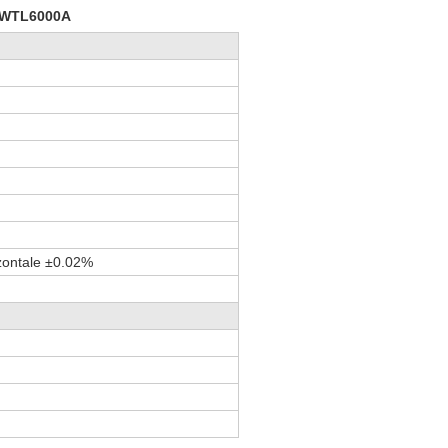
e WTL6000A
zontale ±0.02%