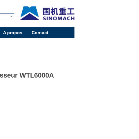
A propos
Contact
isseur WTL6000A