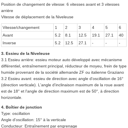
Position de changement de vitesse: 6 vitesses avant et 3 vitesses
arrière
Vitesse de déplacement de la Niveleuse
Vitesse/changement
1
2
3
4
5
6
Avant
5.2
8.1
12.5
19.1
27.1
40
Inverse
5.2
12.5
27.1
-
-
-
3. Essieu de la Niveleuse
3.1 Essieu arrière: essieu moteur auto développé avec mécanisme
différentiel, entraînement principal, réducteur de moyeu, frein de type
humide provenant de la société allemande ZF ou italienne Graziano
3.2 Essieu avant: essieu de direction avec angle d'oscillation de 16°
(direction verticale). L'angle d'inclinaison maximum de la roue avant
est de 18° et l'angle de direction maximum est de 50°, à direction
horizontale.
4. Boîtier de jonction
Type: oscillation
Angle d'oscillation: 15° à la verticale
Conducteur: Entraînement par engrenage