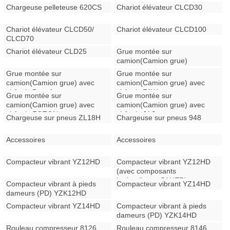
Chargeuse pelleteuse 620CS
Chariot élévateur CLCD30
Chariot élévateur CLCD50/
Chariot élévateur CLCD100
CLCD70
Chariot élévateur CLD25
Grue montée sur
camion(Camion grue)
Grue montée sur
Grue montée sur
camion(Camion grue) avec
camion(Camion grue) avec
châssis Dongfeng
châssis FAW
Grue montée sur
Grue montée sur
camion(Camion grue) avec
camion(Camion grue) avec
châssis FOTON
châssis JAC
Chargeuse sur pneus ZL18H
Chargeuse sur pneus 948
Accessoires
Accessoires
Compacteur vibrant YZ12HD
Compacteur vibrant YZ12HD
(avec composants
hydrauliques SAUER)
Compacteur vibrant à pieds
Compacteur vibrant YZ14HD
dameurs (PD) YZK12HD
Compacteur vibrant YZ14HD
Compacteur vibrant à pieds
dameurs (PD) YZK14HD
Rouleau compresseur 8126
Rouleau compresseur 8146