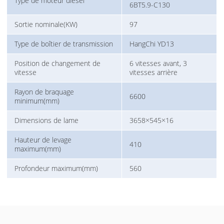
Type de moteur diesel
6BT5.9-C130
Sortie nominale(KW)
97
Type de boîtier de transmission
HangChi YD13
Position de changement de
6 vitesses avant, 3
vitesse
vitesses arrière
Rayon de braquage
6600
minimum(mm)
Dimensions de lame
3658×545×16
Hauteur de levage
410
maximum(mm)
Profondeur maximum(mm)
560