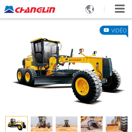

VIDÉO