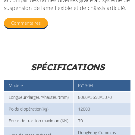
accomplir des tâches diverses grâce au système de
suspension de lame flexible et de châssis articulé.
Commentaires
SPÉCIFICATIONS
Modèle
PY130H
Longueur×largeur×hauteur(mm)
8060×3658×3370
Poids d'opération(Kg)
12000
Force de traction maximum(KN)
70
DongFeng Cummins